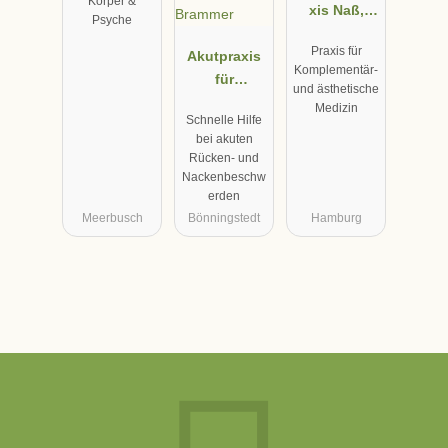
Körper &
xis Naß,
Psyche
Jessica Naß
Praxis für
Akutpraxis
Komplementär-
für
und ästhetische
Chiropraktik
Medizin
Schnelle Hilfe
- Chiromedic
bei akuten
- HP Heiko
Rücken- und
Brammer
Nackenbeschw
erden
Meerbusch
Bönningstedt
Hamburg