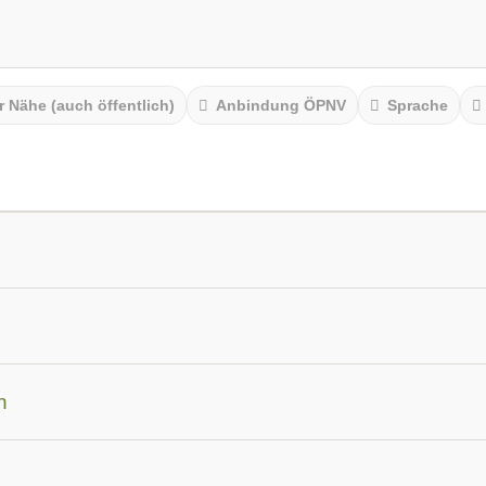
r Nähe (auch öffentlich)
Anbindung ÖPNV
Sprache
am
n
werden
Autoimmunerkrankungen
Burnout & Erschöpfun