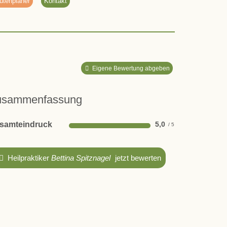
utenplaner
Kontakt
Eigene Bewertung abgeben
usammenfassung
samteindruck
5,0
Heilpraktiker
Bettina Spitznagel
jetzt bewerten