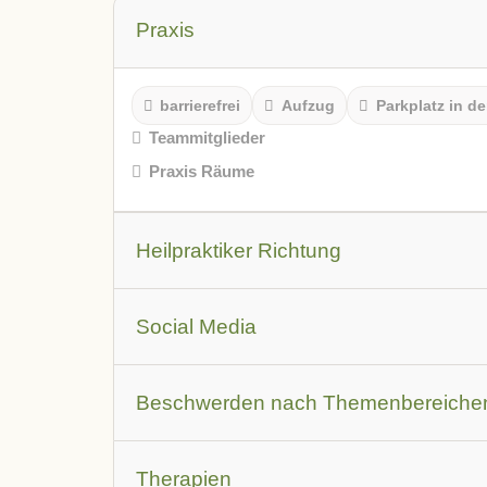
Praxis
barrierefrei
Aufzug
Parkplatz in de
Teammitglieder
Praxis Räume
Heilpraktiker Richtung
Leistungsbeschreibung
Social Media
Youtube Video
Facebook
Instagr
Beschwerden nach Themenbereiche
Augen
Allergien
Atemwegsbesch
Therapien