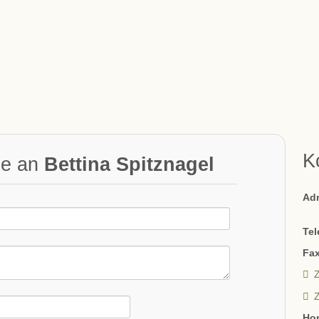
K
ge an
Bettina Spitznagel
Ad
Tel
Fax
Z
Ho