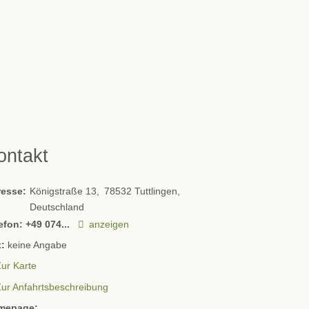
ontakt
resse:
Königstraße 13
78532
Tuttlingen
Deutschland
efon:
+49 074...
anzeigen
:
keine Angabe
ur Karte
Zur Anfahrtsbeschreibung
mepage: