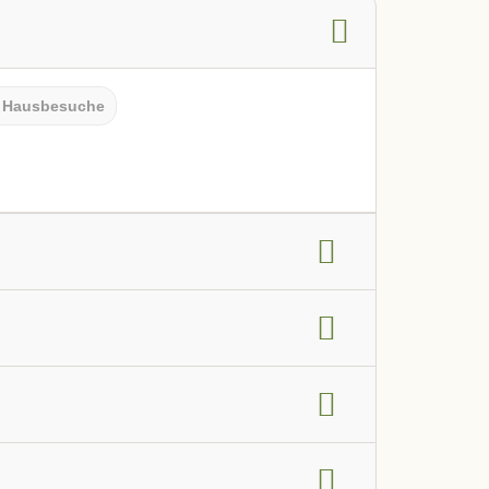
Hausbesuche
g
Frauengesundheit
HNO-Bereich