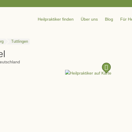
Heilpraktiker finden
Über uns
Blog
Für He
rg
Tuttlingen
el
eutschland