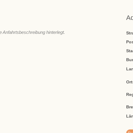
A
e Anfahrtsbeschreibung hinterlegt.
St
Pos
Sta
Bu
La
Ort
Re
Br
Lä