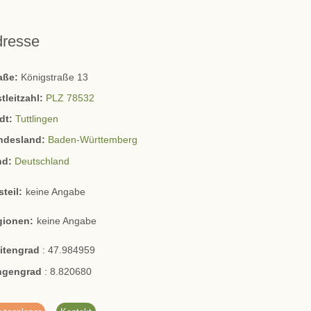
dresse
raße:
Königstraße 13
tleitzahl:
PLZ 78532
dt:
Tuttlingen
ndesland:
Baden-Württemberg
nd:
Deutschland
steil:
keine Angabe
gionen:
keine Angabe
eitengrad
:
47.984959
ngengrad
:
8.820680