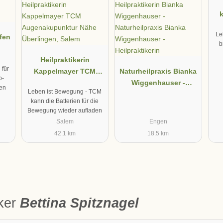
k
Le
ffen
b
Heilpraktikerin
 für
Kappelmayer TCM
Naturheilpraxis Bianka
o-
Augenakupunktur Nähe
Wiggenhauser -
en
Leben ist Bewegung - TCM
Überlingen, Salem
Heilpraktikerin
kann die Batterien für die
Bewegung wieder aufladen
Salem
Engen
42.1 km
18.5 km
iker
Bettina Spitznagel