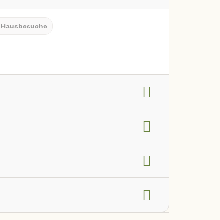
Hausbesuche
g
Frauengesundheit
HNO-Bereich
en, Darm und Verdauung