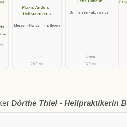
Jens Ulmann
Praxis Anders -
Schmerzfrei - aktiv werden
Heilpraktikerin
Christiane Anders
Messen - Handeln - (Er)leben
xis
e,
F
 &
von
Berlin
Velten
20.2 km
13.0 km
iker
Dörthe Thiel - Heilpraktikerin B