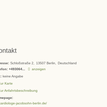
ontakt
resse:
Schloßstraße 2
13507
Berlin
Deutschland
efon:
+493064...
anzeigen
:
keine Angabe
ur Karte
Zur Anfahrtsbeschreibung
mepage:
kardiologe-jacobsohn-berlin.de/