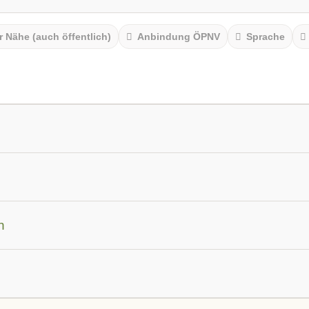
r Nähe (auch öffentlich)
Anbindung ÖPNV
Sprache
am
n
werden
Autoimmunerkrankungen
Burnout & Erschöpfun
nen
Hormone und Stoffwechsel
Leber und Galle
Mag