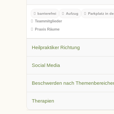
barrierefrei
Aufzug
Parkplatz in de
Teammitglieder
Praxis Räume
Heilpraktiker Richtung
Leistungsbeschreibung
Social Media
Youtube Video
Facebook
Instagr
Beschwerden nach Themenbereiche
Augen
Allergien
Atemwegsbesch
Therapien
Haut und Haare
Herz-Kreislauf und Ve