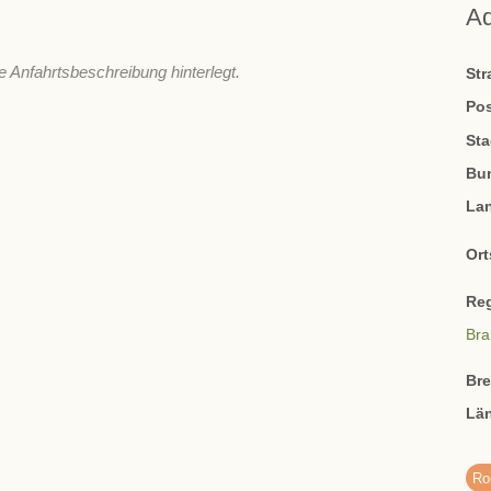
A
e Anfahrtsbeschreibung hinterlegt.
St
Pos
Sta
Bu
La
Ort
Re
Bra
Br
Lä
Ro