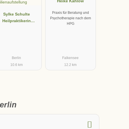
Heike Kahlow
Praxis für Beratung und
Sylke Schulte
Psychotherapie nach dem
Heilpraktikerin
HPG
Homöopathie +
amilienaufstellung
Berlin
Falkensee
10.6 km
12.2 km
erlin