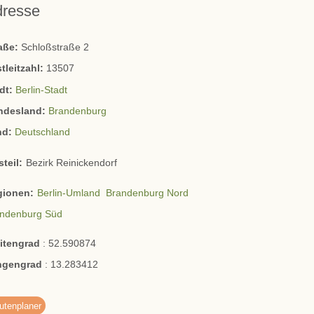
dresse
raße:
Schloßstraße 2
tleitzahl:
13507
dt:
Berlin-Stadt
ndesland:
Brandenburg
nd:
Deutschland
steil:
Bezirk Reinickendorf
gionen:
Berlin-Umland
Brandenburg Nord
ndenburg Süd
eitengrad
:
52.590874
ngengrad
:
13.283412
utenplaner