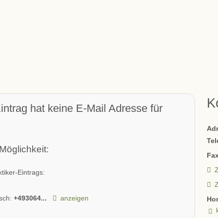
K
intrag hat keine E-Mail Adresse für
Ad
Tel
Möglichkeit:
Fax
Z
tiker-Eintrags:
isch:
+493064...
anzeigen
Ho