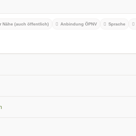
r Nähe (auch öffentlich)
Anbindung ÖPNV
Sprache
am
n
werden
Autoimmunerkrankungen
Burnout & Erschöpfun
nen
Hormone und Stoffwechsel
Leber und Galle
Mag