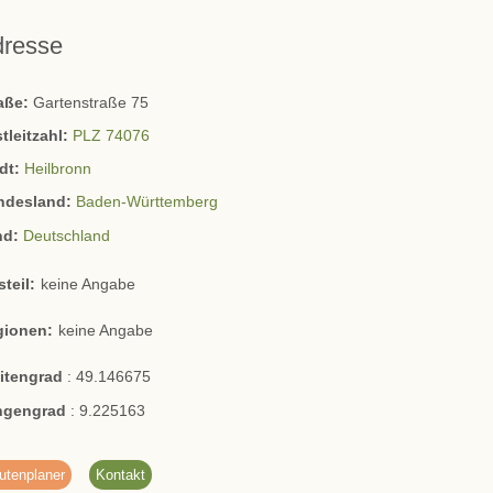
dresse
raße:
Gartenstraße 75
tleitzahl:
PLZ 74076
dt:
Heilbronn
ndesland:
Baden-Württemberg
nd:
Deutschland
steil:
keine Angabe
gionen:
keine Angabe
eitengrad
:
49.146675
ngengrad
:
9.225163
utenplaner
Kontakt