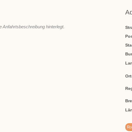
A
e Anfahrtsbeschreibung hinterlegt.
St
Pos
Sta
Bu
La
Ort
Re
Br
Lä
Ro