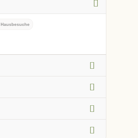
Hausbesuche
g
Frauengesundheit
HNO-Bereich
en, Darm und Verdauung