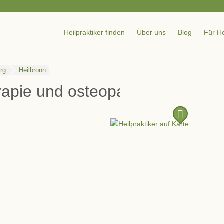
Heilpraktiker finden
Über uns
Blog
Für He
rg
Heilbronn
rapie und osteopathische Thera