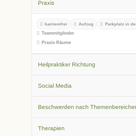
Praxis
barrierefrei
Aufzug
Parkplatz in de
Teammitglieder
Praxis Räume
Heilpraktiker Richtung
Leistungsbeschreibung
Social Media
Youtube Video
Facebook
Instagr
Beschwerden nach Themenbereiche
Augen
Allergien
Atemwegsbesch
Therapien
Haut und Haare
Herz-Kreislauf und Ve