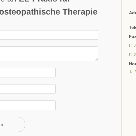
osteopathische Therapie
Ad
Tel
Fax
Z
Ho