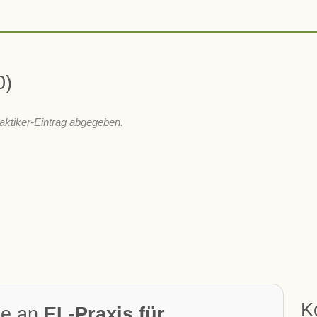
0
aktiker-Eintrag abgegeben.
K
ge an
EL-Praxis für