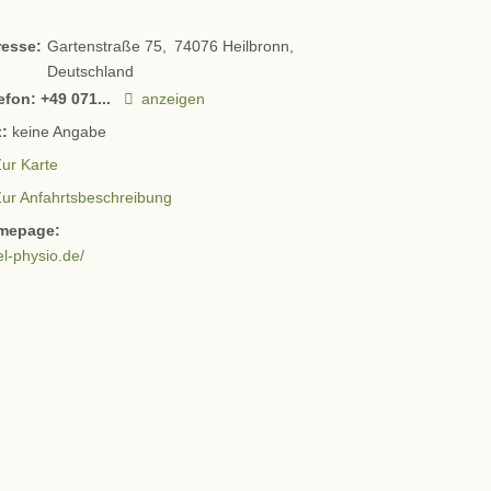
resse:
Gartenstraße 75
74076
Heilbronn
Deutschland
efon:
+49 071...
anzeigen
:
keine Angabe
ur Karte
Zur Anfahrtsbeschreibung
mepage:
el-physio.de/