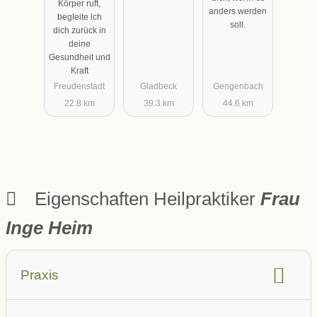
Körper ruft,
Schmerzther
anders werden
begleite ich
soll.
apie
dich zurück in
deine
Gesundheit und
Kraft
Freudenstadt
Gladbeck
Gengenbach
22.8 km
39.3 km
44.6 km
Eigenschaften Heilpraktiker
Frau
Inge Heim
Praxis
barrierefrei
Aufzug