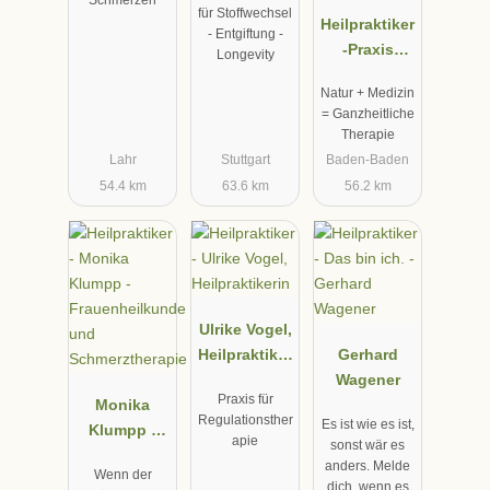
Schmerzen
für Stoffwechsel
Heilpraktiker
- Entgiftung -
-Praxis
Longevity
Rudolf W.
Natur + Medizin
Hege
= Ganzheitliche
Therapie
Lahr
Stuttgart
Baden-Baden
54.4 km
63.6 km
56.2 km
Ulrike Vogel,
Heilpraktiker
Gerhard
in
Wagener
Praxis für
Monika
Regulationsther
Es ist wie es ist,
Klumpp -
apie
sonst wär es
Frauenheilk
anders. Melde
Wenn der
unde und
dich, wenn es