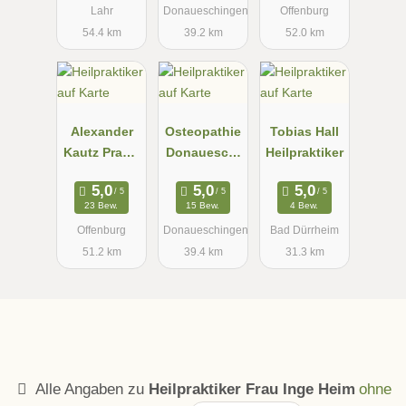
Lahr
Donaueschingen
Offenburg
54.4 km
39.2 km
52.0 km
Alexander
Osteopathie
Tobias Hall
Kautz Praxis
Donaueschi
Heilpraktiker
für
ngen
Osteopathie/
23 Bew.
15 Bew.
4 Bew.
Heilpraktiker
Offenburg
Donaueschingen
Bad Dürrheim
| Offenburg
51.2 km
39.4 km
31.3 km
Alle Angaben zu
Heilpraktiker Frau Inge Heim
ohne