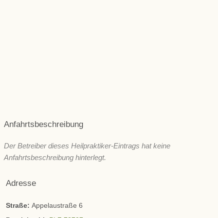
Muskeln & Gelenke
Niere und Blase
Rücken & Wirbelsäule
Psyche und seelische Gesundheit
Schönheit/ Ästhetik
Wechseljahre
ZNS & Kopfschmerzen
Immunsystem
Sonstige
Anfahrtsbeschreibung
Der Betreiber dieses Heilpraktiker-Eintrags hat keine
Anfahrtsbeschreibung hinterlegt.
Adresse
Straße:
Appelaustraße 6