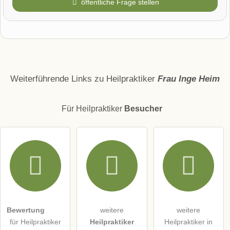
öffentliche Frage stellen
Vorname
Name
Weiterführende Links zu Heilpraktiker
Frau Inge Heim
Für Heilpraktiker
Besucher
E-Mail-Adresse (wird nicht veröffentlicht)
Hiermit akzeptiere ich die
AGB
.
Die
Datenschutzerklärung
habe ich zur Kenntnis genommen.
Bewertung
weitere
weitere
öffentliche Frage stellen
Abbrechen
für Heilpraktiker
Heilpraktiker
Heilpraktiker in