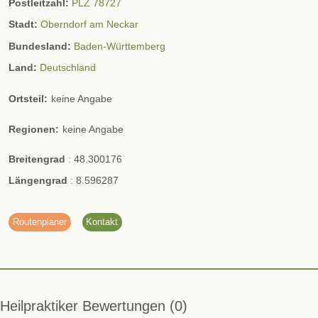
Postleitzahl:
PLZ 78727
Stadt:
Oberndorf am Neckar
Bundesland:
Baden-Württemberg
Land:
Deutschland
Ortsteil:
keine Angabe
Regionen:
keine Angabe
Breitengrad
:
48.300176
Längengrad
:
8.596287
Routenplaner
Kontakt
Heilpraktiker Bewertungen
0