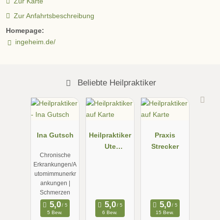
Zur Karte
Zur Anfahrtsbeschreibung
Homepage:
ingeheim.de/
Beliebte Heilpraktiker
Ina Gutsch
Heilpraktiker
Praxis
Ute
Strecker
Chronische
Ackermann
Erkrankungen/A
utomimmunerkr
ankungen |
Schmerzen
5 Bew.
6 Bew.
15 Bew.