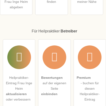
Frau Inge Heim
finden
meiner Nähe
Hinweis:
Bitte beachten Sie, öffentliche Fragen sind
für alle
abgeben
Besucher sichtbar
.
Klicken Sie hier um eine
individuelle Frage
an den
Heilpraktiker-Eintrag zu stellen
.
Für Heilpraktiker
Betreiber
Heilpraktiker-
Bewertungen
Premium
Eintrag Frau Inge
auf der eigenen
- buchen für
Heim
Seite
diesen
aktualisieren
einbinden
Heilpraktiker-
oder verbessern
Eintrag