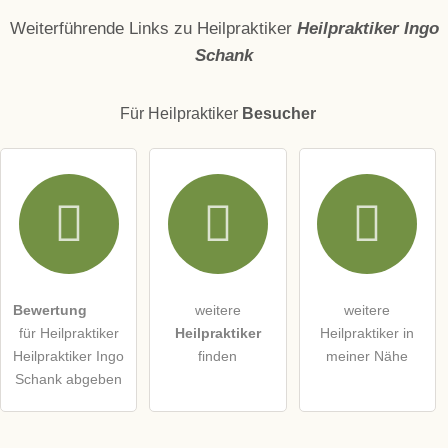
Name
Weiterführende Links zu Heilpraktiker
Heilpraktiker Ingo
Schank
E-Mail-Adresse (wird nicht veröffentlicht)
Für Heilpraktiker
Besucher
Hiermit akzeptiere ich die
AGB
.
Die
Datenschutzerklärung
habe ich zur Kenntnis genommen.
öffentliche Frage stellen
Abbrechen
Bewertung
weitere
weitere
für Heilpraktiker
Heilpraktiker
Heilpraktiker in
Hinweis:
Bitte beachten Sie, öffentliche Fragen sind
für alle
Heilpraktiker Ingo
finden
meiner Nähe
Besucher sichtbar
.
Schank abgeben
Klicken Sie hier um eine
individuelle Frage
an den
Heilpraktiker-Eintrag zu stellen
.