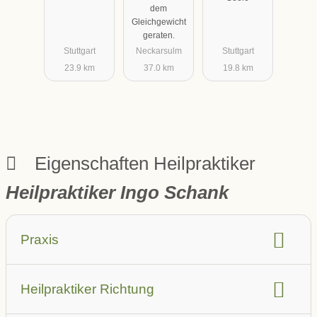
dem
Gleichgewicht
geraten.
Stuttgart
Neckarsulm
Stuttgart
23.9 km
37.0 km
19.8 km
Eigenschaften Heilpraktiker
Heilpraktiker Ingo Schank
Praxis
barrierefrei
Aufzug
Heilpraktiker Richtung
Parkplatz in der Nähe (auch öffentlich)