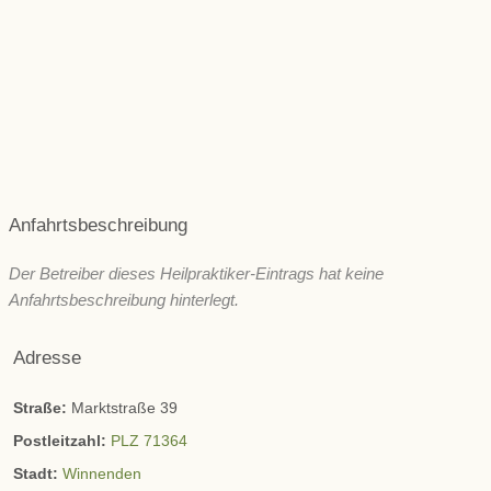
Psyche und seelische Gesundheit
Schönheit/ Ästhetik
Wechseljahre
ZNS & Kopfschmerzen
Immunsystem
Sonstige
Anfahrtsbeschreibung
Der Betreiber dieses Heilpraktiker-Eintrags hat keine
Anfahrtsbeschreibung hinterlegt.
Adresse
Straße:
Marktstraße 39
Postleitzahl:
PLZ 71364
Stadt:
Winnenden