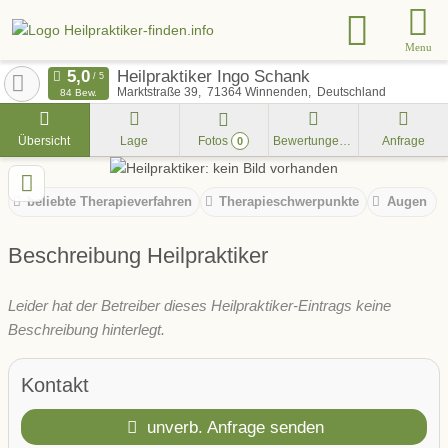
Menu
Heilpraktiker Ingo Schank
Marktstraße 39
71364
Winnenden
Deutschland
84 Bew.
Übersicht
Lage
Fotos
Bewertungen
Anfrage
0
beliebte Therapieverfahren
Therapieschwerpunkte
Augen
Beschreibung Heilpraktiker
Leider hat der Betreiber dieses Heilpraktiker-Eintrags keine
Beschreibung hinterlegt.
Kontakt
unverb. Anfrage senden