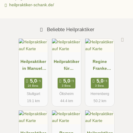
heilpraktiker-schank.de/
Beliebte Heilpraktiker
Heilpraktiker
Heilpraktiker
Regine
in Manuela
für
Franke
Paknia
Psychothera
Heilpraktiker
pie N.
in
16 Bew.
3 Bew.
3 Bew.
Raess-
Stuttgart
Ötisheim
Herrenberg
Beuchle
19.1 km
44.4 km
50.2 km