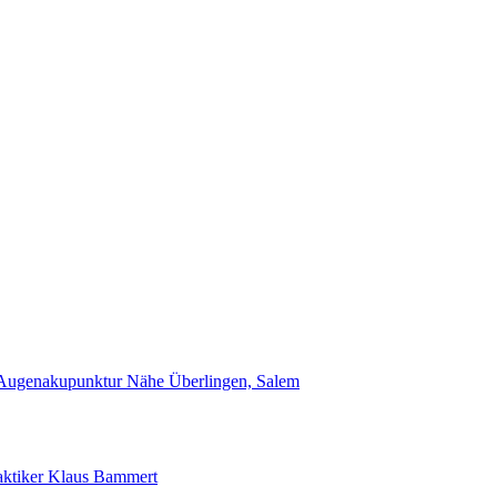
Augenakupunktur Nähe Überlingen, Salem
raktiker Klaus Bammert