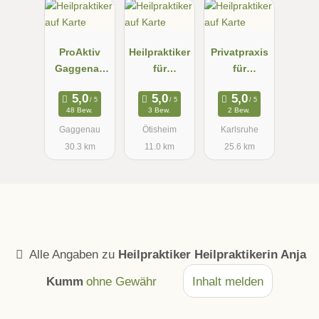
ProAktiv
Heilpraktiker
Privatpraxis
Gaggenau
für
für
Samantha
Psychothera
FELDENKRA
Heinz
pie N.
IS &
48 Bew.
3 Bew.
2 Bew.
Raess-
ganzheitlich
Gaggenau
Ötisheim
Karlsruhe
Beuchle
e
30.3 km
11.0 km
25.6 km
Physiothera
pie Regina
Behrendt
Alle Angaben zu
Heilpraktiker Heilpraktikerin Anja
Kumm
ohne Gewähr
Inhalt melden