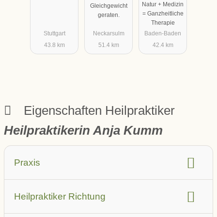
Natur + Medizin
Gleichgewicht
Hege
= Ganzheitliche
geraten.
Therapie
Stuttgart
Neckarsulm
Baden-Baden
43.8 km
51.4 km
42.4 km
Eigenschaften Heilpraktiker
Heilpraktikerin Anja Kumm
Praxis
barrierefrei
Aufzug
Heilpraktiker Richtung
Parkplatz in der Nähe (auch öffentlich)