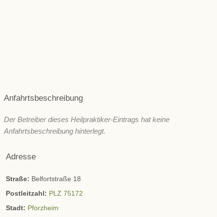
Psyche und seelische Gesundheit
Schönheit/ Ästhetik
Wechseljahre
ZNS & Kopfschmerzen
Immunsystem
Sonstige
Anfahrtsbeschreibung
Der Betreiber dieses Heilpraktiker-Eintrags hat keine
Anfahrtsbeschreibung hinterlegt.
Adresse
Straße:
Belfortstraße 18
Postleitzahl:
PLZ 75172
Stadt:
Pforzheim