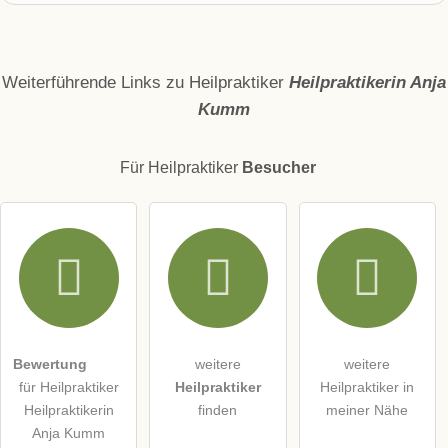
Name
Weiterführende Links zu Heilpraktiker
Heilpraktikerin Anja
Kumm
E-Mail-Adresse (wird nicht veröffentlicht)
Für Heilpraktiker
Besucher
Hiermit akzeptiere ich die
AGB
.
Die
Datenschutzerklärung
habe ich zur Kenntnis genommen.
öffentliche Frage stellen
Abbrechen
Bewertung
weitere
weitere
für Heilpraktiker
Heilpraktiker
Heilpraktiker in
Hinweis:
Bitte beachten Sie, öffentliche Fragen sind
für alle
Heilpraktikerin
finden
meiner Nähe
Besucher sichtbar
.
Anja Kumm