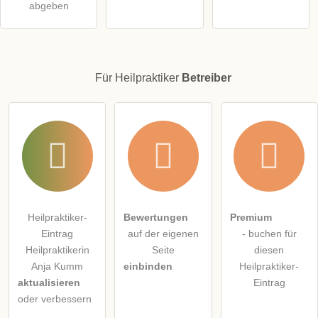
Klicken Sie hier um eine
individuelle Frage
an den
abgeben
Heilpraktiker-Eintrag zu stellen
.
Für Heilpraktiker
Betreiber
Heilpraktiker-
Bewertungen
Premium
Eintrag
auf der eigenen
- buchen für
Heilpraktikerin
Seite
diesen
Anja Kumm
einbinden
Heilpraktiker-
aktualisieren
Eintrag
oder verbessern