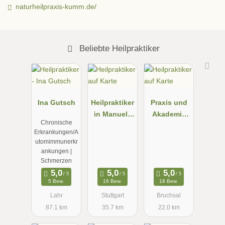
naturheilpraxis-kumm.de/
Beliebte Heilpraktiker
Ina Gutsch
Heilpraktiker
Praxis und
in Manuela
Akademie
Chronische
Paknia
NATURNAH,
Erkrankungen/A
Heilpraktiker
utomimmunerkr
in für
ankungen |
Psychothera
Schmerzen
pie, Andrea
5 Bew.
16 Bew.
18 Bew.
Köhler
Lahr
Stuttgart
Bruchsal
87.1 km
35.7 km
22.0 km