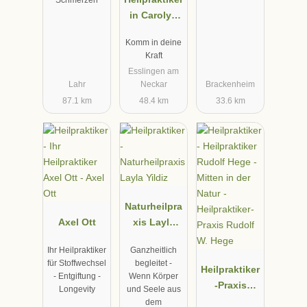
Schmerzen
in Carolyn
Braun
Komm in deine
Kraft
Esslingen am
Lahr
Neckar
Brackenheim
87.1 km
48.4 km
33.6 km
Naturheilpra
Axel Ott
xis Layla
Yildiz
Ihr Heilpraktiker
Ganzheitlich
für Stoffwechsel
begleitet -
Heilpraktiker
- Entgiftung -
Wenn Körper
-Praxis
Longevity
und Seele aus
Rudolf W.
dem