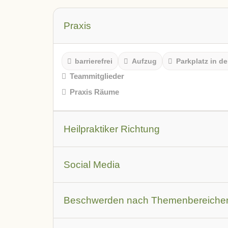
Praxis
barrierefrei
Aufzug
Parkplatz in de
Teammitglieder
Praxis Räume
Heilpraktiker Richtung
Leistungsbeschreibung
Social Media
Youtube Video
Facebook
Instagr
Beschwerden nach Themenbereiche
Augen
Allergien
Atemwegsbesch