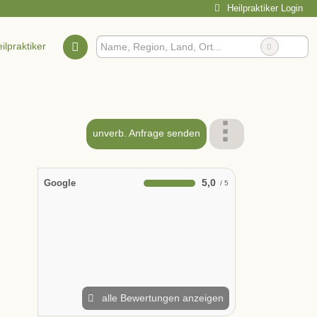
Heilpraktiker Login
ilpraktiker
unverb. Anfrage senden
5,0
Google
alle Bewertungen anzeigen