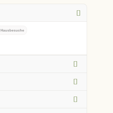
Hausbesuche
g
Frauengesundheit
HNO-Bereich