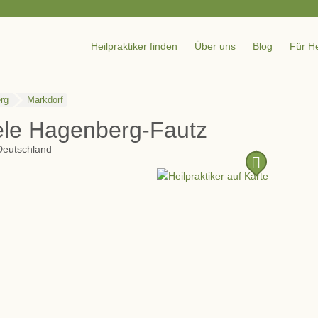
Heilpraktiker finden
Über uns
Blog
Für He
rg
Markdorf
iele Hagenberg-Fautz
Deutschland