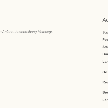
A
e Anfahrtsbeschreibung hinterlegt.
St
Pos
Sta
Bu
La
Ort
Re
Br
Lä