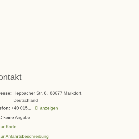
ontakt
resse:
Hepbacher Str. 8
88677
Markdorf
Deutschland
efon:
+49 015...
anzeigen
:
keine Angabe
ur Karte
Zur Anfahrtsbeschreibung