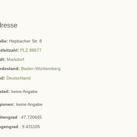
dresse
raße:
Hepbacher Str. 8
tleitzahl:
PLZ 88677
dt:
Markdorf
ndesland:
Baden-Württemberg
nd:
Deutschland
steil:
keine Angabe
gionen:
keine Angabe
eitengrad
:
47.720645
ngengrad
:
9.431105