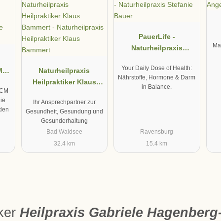
PauerLife -
Mam
Naturheilpraxis
Stefanie Bauer
Your Daily Dose of Health:
M
Naturheilpraxis
Nährstoffe, Hormone & Darm
ähe
Heilpraktiker Klaus
in Balance.
TCM
m
Bammert
die
Ihr Ansprechpartner zur
den
Gesundheit, Gesundung und
Gesunderhaltung
Bad Waldsee
Ravensburg
32.4 km
15.4 km
iker
Heilpraxis Gabriele Hagenberg