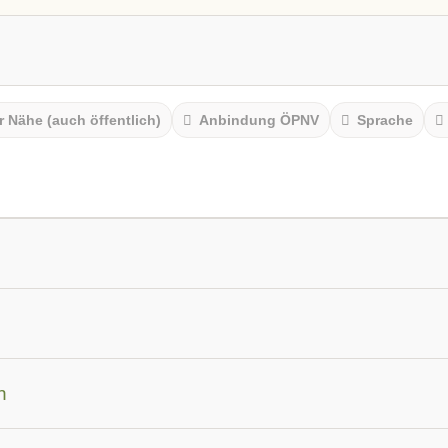
r Nähe (auch öffentlich)
Anbindung ÖPNV
Sprache
am
n
werden
Autoimmunerkrankungen
Burnout & Erschöpfun