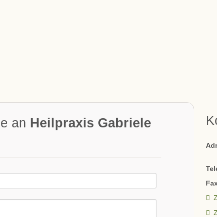
K
ge an
Heilpraxis Gabriele
Ad
Tel
Fax
Z