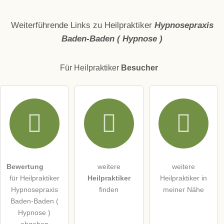
Name
Weiterführende Links zu Heilpraktiker
Hypnosepraxis
Baden-Baden ( Hypnose )
E-Mail-Adresse (wird nicht veröffentlicht)
Für Heilpraktiker
Besucher
Hiermit akzeptiere ich die
AGB
.
Die
Datenschutzerklärung
habe ich zur Kenntnis genommen.
öffentliche Frage stellen
Abbrechen
Bewertung
weitere
weitere
für Heilpraktiker
Heilpraktiker
Heilpraktiker in
Hinweis:
Bitte beachten Sie, öffentliche Fragen sind
für alle
Hypnosepraxis
finden
meiner Nähe
Besucher sichtbar
.
Baden-Baden (
Klicken Sie hier um eine
individuelle Frage
an den
Hypnose )
Heilpraktiker-Eintrag zu stellen
.
abgeben