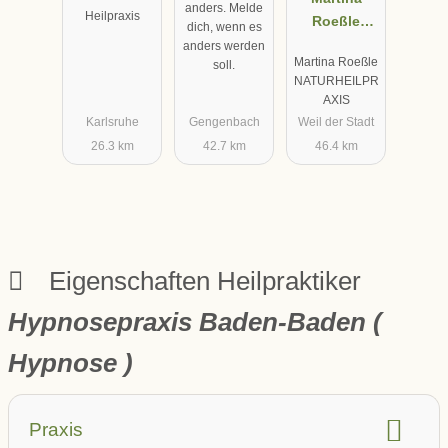
anders. Melde
Heilpraxis
Roeßle
dich, wenn es
NATURHEIL
anders werden
Martina Roeßle
soll.
PRAXIS -
NATURHEILPR
Heilpraktiker
AXIS
in &
Karlsruhe
Gengenbach
Weil der Stadt
Physiothera
26.3 km
42.7 km
46.4 km
peutin
Eigenschaften Heilpraktiker
Hypnosepraxis Baden-Baden (
Hypnose )
Praxis