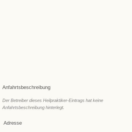
Magen, Darm und Verdauung
Muskeln & Gelenke
Niere und Blase
Rücken & Wirbelsäule
Psyche und seelische Gesundheit
Schönheit/ Ästhetik
Wechseljahre
ZNS & Kopfschmerzen
Immunsystem
Sonstige
Anfahrtsbeschreibung
Der Betreiber dieses Heilpraktiker-Eintrags hat keine
Anfahrtsbeschreibung hinterlegt.
Adresse