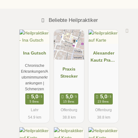
Beliebte Heilpraktiker
Ina Gutsch
Alexander
Kautz Praxis
Chronische
für
Praxis
Erkrankungen/A
Osteopathie/
Strecker
utomimmunerkr
Heilpraktiker
ankungen |
| Offenburg
Schmerzen
5 Bew.
15 Bew.
23 Bew.
Lahr
Offenburg
Offenburg
54.9 km
38.8 km
38.8 km