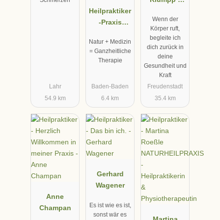
Schmerzen
Heilpraktiker
Frauenheilk
Wenn der
-Praxis
unde und
Körper ruft,
Rudolf W.
Schmerzther
begleite ich
Natur + Medizin
Hege
apie
dich zurück in
= Ganzheitliche
deine
Therapie
Gesundheit und
Kraft
Lahr
Baden-Baden
Freudenstadt
54.9 km
6.4 km
35.4 km
Gerhard
Wagener
Anne
Es ist wie es ist,
Champan
sonst wär es
Martina