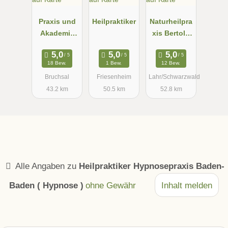
Praxis und
Heilpraktiker
Naturheilpra
Akademie
xis Bertold
NATURNAH,
Hilss
Heilpraktiker
18 Bew.
1 Bew.
12 Bew.
in für
Bruchsal
Friesenheim
Lahr/Schwarzwald
Psychothera
43.2 km
50.5 km
52.8 km
pie, Andrea
Köhler
Alle Angaben zu
Heilpraktiker Hypnosepraxis Baden-
Baden ( Hypnose )
ohne Gewähr
Inhalt melden