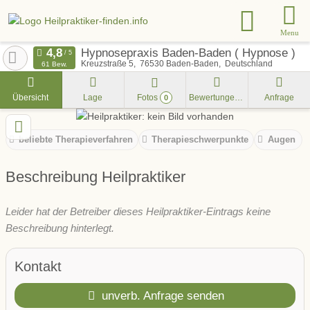
Menu
Hypnosepraxis Baden-Baden ( Hypnose )
Kreuzstraße 5
76530
Baden-Baden
Deutschland
61 Bew.
Übersicht
Lage
Fotos
Bewertungen
Anfrage
0
beliebte Therapieverfahren
Therapieschwerpunkte
Augen
Beschreibung Heilpraktiker
Leider hat der Betreiber dieses Heilpraktiker-Eintrags keine
Beschreibung hinterlegt.
Kontakt
unverb. Anfrage senden