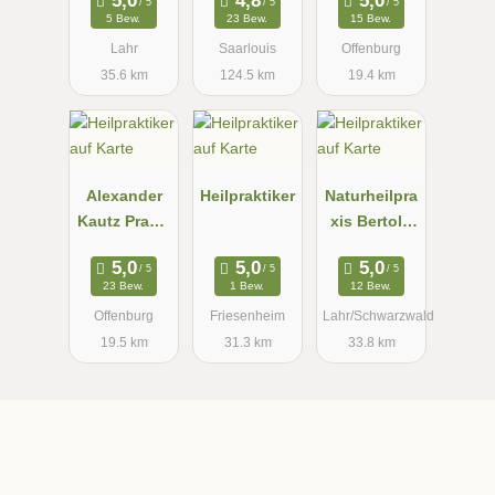
5 Bew.
23 Bew.
15 Bew.
Lahr
Saarlouis
Offenburg
35.6 km
124.5 km
19.4 km
Alexander
Heilpraktiker
Naturheilpra
Kautz Praxis
xis Bertold
für
Hilss
Osteopathie/
23 Bew.
1 Bew.
12 Bew.
Heilpraktiker
Offenburg
Friesenheim
Lahr/Schwarzwald
| Offenburg
19.5 km
31.3 km
33.8 km