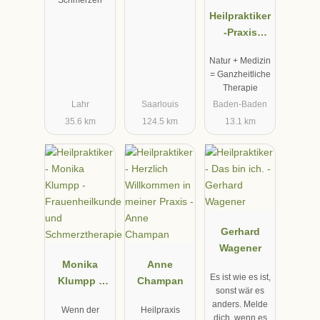
Schmerzen
Heilpraktiker
-Praxis
Rudolf W.
Natur + Medizin
Hege
= Ganzheitliche
Therapie
Lahr
Saarlouis
Baden-Baden
35.6 km
124.5 km
13.1 km
Gerhard
Wagener
Monika
Anne
Es ist wie es ist,
Klumpp -
Champan
sonst wär es
Frauenheilk
anders. Melde
Wenn der
Heilpraxis
unde und
dich, wenn es