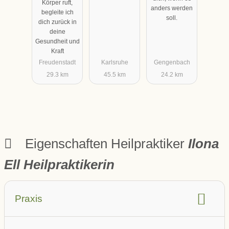
Körper ruft,
Schmerzther
anders werden
begleite ich
soll.
apie
dich zurück in
deine
Gesundheit und
Kraft
Freudenstadt
Karlsruhe
Gengenbach
29.3 km
45.5 km
24.2 km
Eigenschaften Heilpraktiker
Ilona
Ell Heilpraktikerin
Praxis
barrierefrei
Aufzug