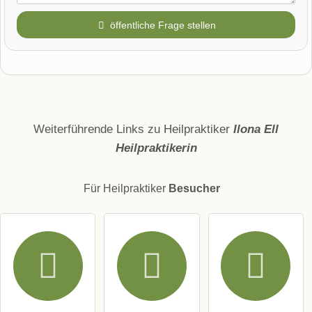
öffentliche Frage stellen
Vorname
Name
Weiterführende Links zu Heilpraktiker
Ilona Ell
Heilpraktikerin
E-Mail-Adresse (wird nicht veröffentlicht)
Für Heilpraktiker
Besucher
Hiermit akzeptiere ich die
AGB
.
Die
Datenschutzerklärung
habe ich zur Kenntnis genommen.