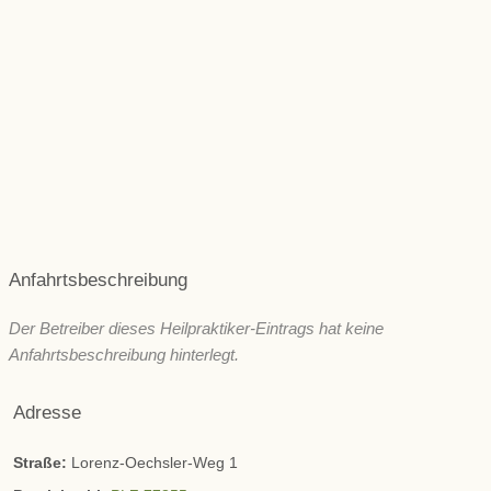
Muskeln & Gelenke
Niere und Blase
Rücken & Wirbelsäule
Psyche und seelische Gesundheit
Schönheit/ Ästhetik
Wechseljahre
ZNS & Kopfschmerzen
Immunsystem
Sonstige
Anfahrtsbeschreibung
Der Betreiber dieses Heilpraktiker-Eintrags hat keine
Anfahrtsbeschreibung hinterlegt.
Adresse
Straße:
Lorenz-Oechsler-Weg 1