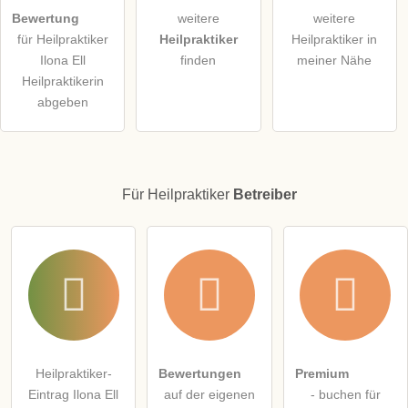
öffentliche Frage stellen
Abbrechen
Bewertung
weitere
weitere
für Heilpraktiker
Heilpraktiker
Heilpraktiker in
Hinweis:
Bitte beachten Sie, öffentliche Fragen sind
für alle
Ilona Ell
finden
meiner Nähe
Besucher sichtbar
.
Heilpraktikerin
Klicken Sie hier um eine
individuelle Frage
an den
abgeben
Heilpraktiker-Eintrag zu stellen
.
Für Heilpraktiker
Betreiber
Heilpraktiker-
Bewertungen
Premium
Eintrag Ilona Ell
auf der eigenen
- buchen für