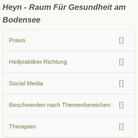
Heyn - Raum Für Gesundheit am
Bodensee
Praxis
barrierefrei
Aufzug
Heilpraktiker Richtung
Parkplatz in der Nähe (auch öffentlich)
Leistungsbeschreibung
Anbindung ÖPNV
Sprache
Hausbesuche
Social Media
Teammitglieder
Praxis Räume
Youtube Video
Facebook
Instagram
Beschwerden nach Themenbereichen
Augen
Allergien
Atemwegsbeschwerden
Therapien
Autoimmunerkrankungen