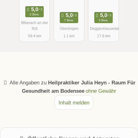
Herrmann
Daikeler
Naturheilpra
Naturheilverf
xis Katja
2 Bew.
ahren
Höhrenz
7 Bew.
3 Bew.
Biberach an der
Heilpraktiker
Riß
Überlingen
Deggenhausertal
59.4 km
1.1 km
17.6 km
Alle Angaben zu
Heilpraktiker Julia Heyn - Raum Für
Gesundheit am Bodensee
ohne Gewähr
Inhalt melden