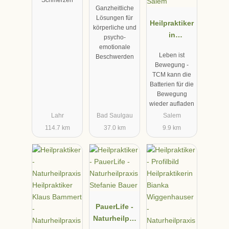
Schmerzen
Ganzheitliche
er
Lösungen für
Heilpraktiker
körperliche und
in
psycho-
Kappelmaye
emotionale
Leben ist
Beschwerden
r TCM
Bewegung -
Augenakupu
TCM kann die
nktur Nähe
Batterien für die
Überlingen,
Bewegung
wieder aufladen
Salem
Lahr
Bad Saulgau
Salem
114.7 km
37.0 km
9.9 km
PauerLife -
Naturheilpra