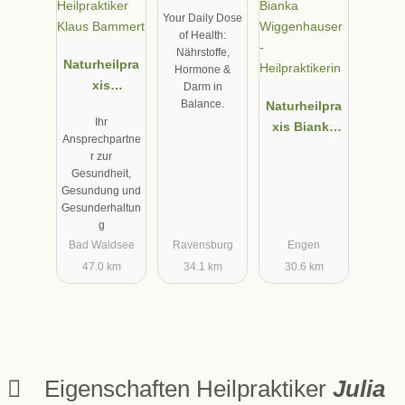
xis Stefanie
Your Daily Dose
Bauer
of Health:
Nährstoffe,
Naturheilpra
Hormone &
xis
Darm in
Balance.
Heilpraktiker
Naturheilpra
Ihr
Klaus
xis Bianka
Ansprechpartne
Bammert
Wiggenhaus
r zur
er -
Gesundheit,
Heilpraktiker
Gesundung und
Gesunderhaltun
in
g
Bad Waldsee
Ravensburg
Engen
47.0 km
34.1 km
30.6 km
Eigenschaften Heilpraktiker
Julia