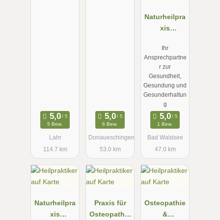
Naturheilpra
xis
Heilpraktiker
Ihr
Klaus
Ansprechpartne
Bammert
r zur
Gesundheit,
Gesundung und
Gesunderhaltun
g
5 Bew.
6 Bew.
1 Bew.
Lahr
Donaueschingen
Bad Waldsee
114.7 km
53.0 km
47.0 km
Naturheilpra
Praxis für
Osteopathie
xis
Osteopathie
&