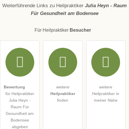
Name
Weiterführende Links zu Heilpraktiker
Julia Heyn - Raum
Für Gesundheit am Bodensee
E-Mail-Adresse (wird nicht veröffentlicht)
Für Heilpraktiker
Besucher
Hiermit akzeptiere ich die
AGB
.
Die
Datenschutzerklärung
habe ich zur Kenntnis genommen.
öffentliche Frage stellen
Abbrechen
Bewertung
weitere
weitere
für Heilpraktiker
Heilpraktiker
Heilpraktiker in
Hinweis:
Bitte beachten Sie, öffentliche Fragen sind
für alle
Julia Heyn -
finden
meiner Nähe
Besucher sichtbar
.
Raum Für
Klicken Sie hier um eine
individuelle Frage
an den
Gesundheit am
Heilpraktiker-Eintrag zu stellen
.
Bodensee
abgeben