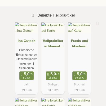
Beliebte Heilpraktiker
Ina Gutsch
Heilpraktiker
Praxis und
in Manuela
Akademie
Chronische
Paknia
NATURNAH,
Erkrankungen/A
Heilpraktiker
utomimmunerkr
in für
ankungen |
Psychothera
Schmerzen
pie, Andrea
5 Bew.
16 Bew.
18 Bew.
Köhler
Lahr
Stuttgart
Bruchsal
79.2 km
31.1 km
39.9 km