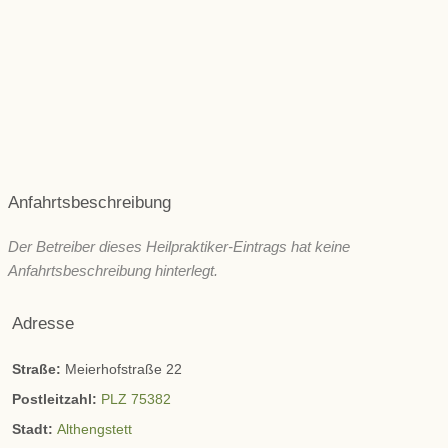
Psyche und seelische Gesundheit
Schönheit/ Ästhetik
Wechseljahre
ZNS & Kopfschmerzen
Immunsystem
Sonstige
Anfahrtsbeschreibung
Der Betreiber dieses Heilpraktiker-Eintrags hat keine
Anfahrtsbeschreibung hinterlegt.
Adresse
Straße:
Meierhofstraße 22
Postleitzahl:
PLZ 75382
Stadt:
Althengstett