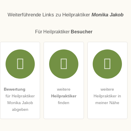
Name
Weiterführende Links zu Heilpraktiker
Monika Jakob
Für Heilpraktiker
Besucher
E-Mail-Adresse (wird nicht veröffentlicht)
Hiermit akzeptiere ich die
AGB
.
Die
Datenschutzerklärung
habe ich zur Kenntnis genommen.
Bewertung
weitere
weitere
öffentliche Frage stellen
Abbrechen
für Heilpraktiker
Heilpraktiker
Heilpraktiker in
Monika Jakob
finden
meiner Nähe
Hinweis:
Bitte beachten Sie, öffentliche Fragen sind
für alle
abgeben
Besucher sichtbar
.
Klicken Sie hier um eine
individuelle Frage
an den
Heilpraktiker-Eintrag zu stellen
.