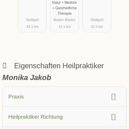
Natur + Medizin
Hege
= Ganzheitliche
Therapie
Stuttgart
Baden-Baden
Stuttgart
34.1 km
42.1 km
32.0 km
Eigenschaften Heilpraktiker
Monika Jakob
Praxis
barrierefrei
Aufzug
Heilpraktiker Richtung
Parkplatz in der Nähe (auch öffentlich)