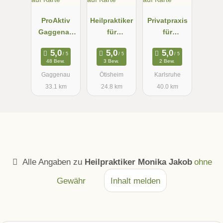
ProAktiv
Heilpraktiker
Privatpraxis
Gaggenau
für
für
Samantha
Psychothera
FELDENKRA
Heinz
pie N.
IS &
48 Bew.
3 Bew.
2 Bew.
Raess-
ganzheitlich
Gaggenau
Ötisheim
Karlsruhe
Beuchle
e
33.1 km
24.8 km
40.0 km
Physiothera
pie Regina
Behrendt
Alle Angaben zu
Heilpraktiker Monika Jakob
ohne
Gewähr
Inhalt melden