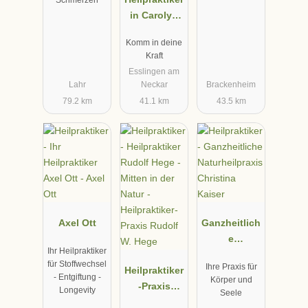
Schmerzen
in Carolyn
Braun
Komm in deine
Kraft
Esslingen am
Lahr
Neckar
Brackenheim
79.2 km
41.1 km
43.5 km
Axel Ott
Ganzheitlich
e
Ihr Heilpraktiker
Naturheilpra
für Stoffwechsel
Ihre Praxis für
Heilpraktiker
xis Christina
- Entgiftung -
Körper und
-Praxis
Kaiser
Longevity
Seele
Rudolf W.