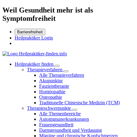
Weil Gesundheit mehr ist als
Symptomfreiheit
Barrierefreiheit
Heilpraktiker Login
Heilpraktiker finden
Therapieverfahren
Alle Therapieverfahren
Akupunktur
Faszientherapie
Homöopathie
Osteopathie
Traditionelle Chinesische Medizin (TCM)
Therapieschwerpunkte
Alle Themenbereiche
Autoimmunerkrankungen
Frauengesundheit
Darmgesundheit und Verdauung
Migräne und chronische Kopfschmerzen