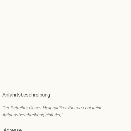
Hormone und Stoffwechsel
Leber und Galle
Magen, Darm und Verdauung
Muskeln & Gelenke
Niere und Blase
Rücken & Wirbelsäule
Psyche und seelische Gesundheit
Schönheit/ Ästhetik
Wechseljahre
ZNS & Kopfschmerzen
Immunsystem
Sonstige
Anfahrtsbeschreibung
Der Betreiber dieses Heilpraktiker-Eintrags hat keine
Anfahrtsbeschreibung hinterlegt.
Adresse