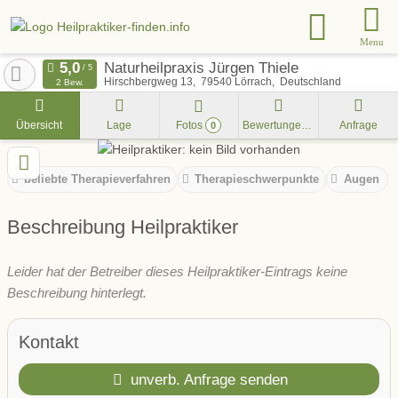
Menu
Naturheilpraxis Jürgen Thiele
Hirschbergweg 13
79540
Lörrach
Deutschland
2 Bew.
Übersicht
Lage
Fotos
Bewertungen
Anfrage
0
beliebte Therapieverfahren
Therapieschwerpunkte
Augen
Beschreibung Heilpraktiker
Leider hat der Betreiber dieses Heilpraktiker-Eintrags keine
Beschreibung hinterlegt.
Kontakt
unverb. Anfrage senden