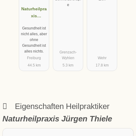
e
Naturheilpra
xis
Heilpraktiker
Gesundheit ist
Klaus
nicht alles, aber
Schmidt
ohne
Gesundheit ist
alles nichts.
Grenzach-
Freiburg
Wyhlen
Wehr
44.5 km
5.3 km
17.8 km
Eigenschaften Heilpraktiker
Naturheilpraxis Jürgen Thiele