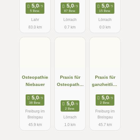
Thiele
5 Bew.
87 Bew.
15 Bew.
Lahr
Lörrach
Lörrach
83.0 km
0.7 km
0.0 km
Osteopathie
Praxis für
Praxis für
Niebauer
Osteopathie
ganzheitlich
Flora
e Medizin
Weidenmülle
Sandra
38 Bew.
2 Bew.
r
Schubert
2 Bew.
Freiburg im
Freiburg im
Breisgau
Lörrach
Breisgau
45.9 km
1.0 km
45.7 km