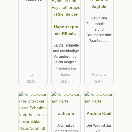
Schmerzen
Jagfeld
Natürliche
Frauenheilkund
Hypnosepra
e und
xis Rösch |
Traumasensible
Hypnose
Paartherapie
Sanfte, schnelle
und
und nachhaltige
Psychothera
Veränderungen
pie in
leicht möglich!
Rheinfelden
Rheinfelden
Lahr
(Baden)
Freiburg
83.0 km
10.3 km
45.9 km
activum
Andrea Kreil
Alternative
Der Weg ist das
Schmerztherapi
Ziel.