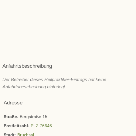
Rücken & Wirbelsäule
Psyche und seelische Gesundheit
Schönheit/ Ästhetik
Wechseljahre
ZNS & Kopfschmerzen
Immunsystem
Sonstige
Anfahrtsbeschreibung
Der Betreiber dieses Heilpraktiker-Eintrags hat keine
Anfahrtsbeschreibung hinterlegt.
Adresse
Straße:
Bergstraße 15
Postleitzahl:
PLZ 76646
Stadt:
Bruchsal