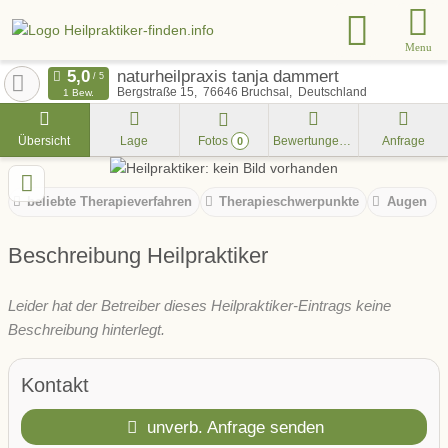
Menu
naturheilpraxis tanja dammert
Bergstraße 15
76646
Bruchsal
Deutschland
1 Bew.
Übersicht
Lage
Fotos
Bewertungen
Anfrage
0
beliebte Therapieverfahren
Therapieschwerpunkte
Augen
Beschreibung Heilpraktiker
Leider hat der Betreiber dieses Heilpraktiker-Eintrags keine
Beschreibung hinterlegt.
Kontakt
unverb. Anfrage senden