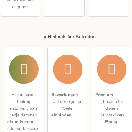
Klicken Sie hier um eine
individuelle Frage
an den
abgeben
Heilpraktiker-Eintrag zu stellen
.
Für Heilpraktiker
Betreiber
Heilpraktiker-
Bewertungen
Premium
Eintrag
auf der eigenen
- buchen für
naturheilpraxis
Seite
diesen
tanja dammert
einbinden
Heilpraktiker-
aktualisieren
Eintrag
oder verbessern