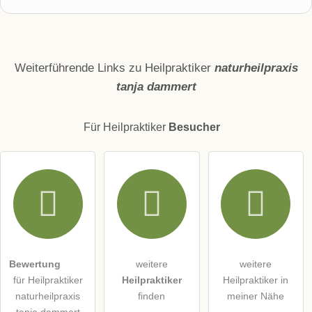
Vorname
Name
Weiterführende Links zu Heilpraktiker
naturheilpraxis
tanja dammert
E-Mail-Adresse (wird nicht veröffentlicht)
Für Heilpraktiker
Besucher
Hiermit akzeptiere ich die
AGB
.
Die
Datenschutzerklärung
habe ich zur Kenntnis genommen.
öffentliche Frage stellen
Abbrechen
Bewertung
weitere
weitere
für Heilpraktiker
Heilpraktiker
Heilpraktiker in
Hinweis:
Bitte beachten Sie, öffentliche Fragen sind
für alle
naturheilpraxis
finden
meiner Nähe
Besucher sichtbar
.
tanja dammert