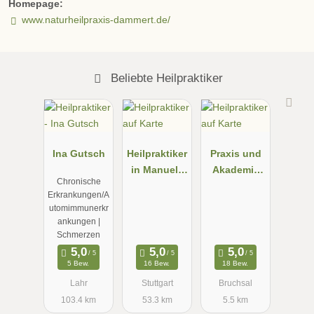
Homepage:
www.naturheilpraxis-dammert.de/
Beliebte Heilpraktiker
Ina Gutsch
Heilpraktiker
Praxis und
in Manuela
Akademie
Chronische
Paknia
NATURNAH,
Erkrankungen/A
Heilpraktiker
utomimmunerkr
in für
ankungen |
Psychothera
Schmerzen
pie, Andrea
5 Bew.
16 Bew.
18 Bew.
Köhler
Lahr
Stuttgart
Bruchsal
103.4 km
53.3 km
5.5 km