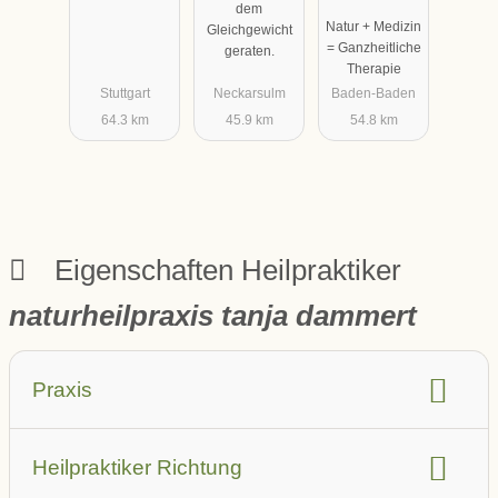
Rudolf W.
dem
Natur + Medizin
Gleichgewicht
Hege
= Ganzheitliche
geraten.
Therapie
Stuttgart
Neckarsulm
Baden-Baden
64.3 km
45.9 km
54.8 km
Eigenschaften Heilpraktiker
naturheilpraxis tanja dammert
Praxis
barrierefrei
Aufzug
Heilpraktiker Richtung
Parkplatz in der Nähe (auch öffentlich)