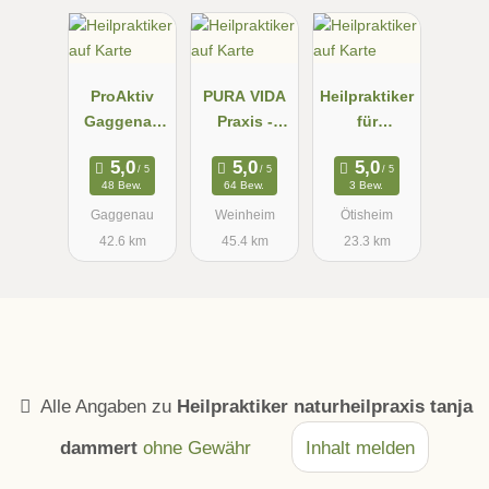
ProAktiv
PURA VIDA
Heilpraktiker
Gaggenau
Praxis -
für
Samantha
Heidi
Psychothera
Heinz
Eichenauer
pie N.
48 Bew.
64 Bew.
3 Bew.
Heilpraktiker
Raess-
Gaggenau
Weinheim
Ötisheim
in Weinheim
Beuchle
42.6 km
45.4 km
23.3 km
Alle Angaben zu
Heilpraktiker naturheilpraxis tanja
dammert
ohne Gewähr
Inhalt melden