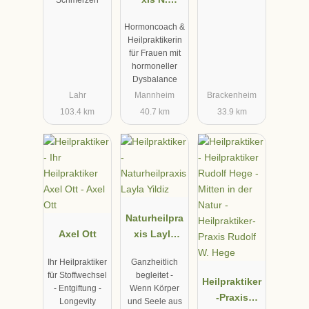
Schmerzen
Wagensomm
Hormoncoach &
er
Heilpraktikerin
Heilpraktiker
für Frauen mit
in
hormoneller
Dysbalance
Lahr
Mannheim
Brackenheim
103.4 km
40.7 km
33.9 km
Naturheilpra
Axel Ott
xis Layla
Yildiz
Ihr Heilpraktiker
Ganzheitlich
für Stoffwechsel
begleitet -
Heilpraktiker
- Entgiftung -
Wenn Körper
-Praxis
Longevity
und Seele aus