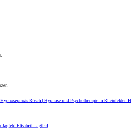
t.
rzen
H
!
Elisabeth Jagfeld