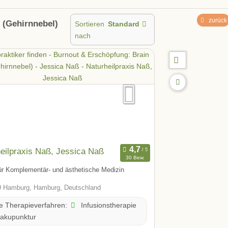
zurück
 (Gehirnnebel)
Sortieren
Standard
nach
eilpraxis Naß, Jessica Naß
30 Bew.
ür Komplementär- und ästhetische Medizin
 Hamburg, Hamburg, Deutschland
Infusionstherapie
te Therapieverfahren:
akupunktur