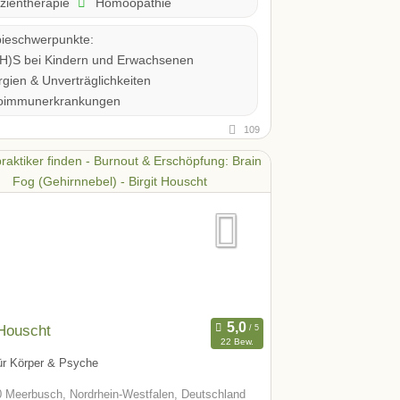
zientherapie
Homöopathie
ieschwerpunkte:
H)S bei Kindern und Erwachsenen
rgien & Unverträglichkeiten
oimmunerkrankungen
109
 Houscht
22 Bew.
ür Körper & Psyche
 Meerbusch, Nordrhein-Westfalen, Deutschland