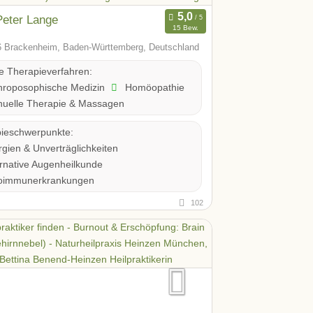
Peter Lange
15 Bew.
 Brackenheim, Baden-Württemberg, Deutschland
te Therapieverfahren:
hroposophische Medizin
Homöopathie
uelle Therapie & Massagen
ieschwerpunkte:
rgien & Unverträglichkeiten
rnative Augenheilkunde
oimmunerkrankungen
102