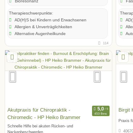
Bioresonanz
Fas
Therapieschwerpunkte:
Therap
AD(H)S bei Kindern und Erwachsenen
AD(
Allergien & Unverträglichkeiten
Alle
Alternative Augenheilkunde
Aut
114
Akutpraxis für Chiropraktik -
Birgit
453 Bew.
Chiromedic - HP Heiko Brammer
Praxis f
Schnelle Hilfe bei akuten Rücken- und
40670
Nackenbeschwerden