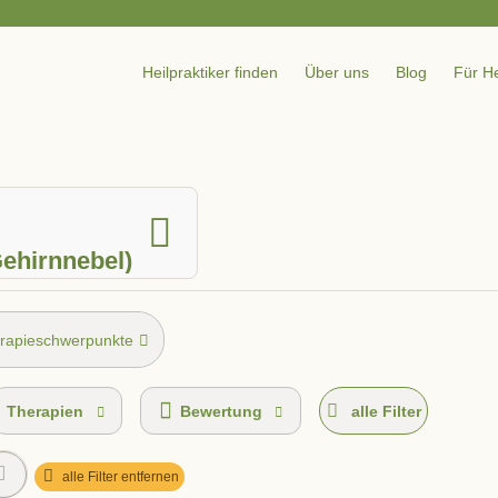
Heilpraktiker finden
Über uns
Blog
Für He
ehirnnebel)
rapieschwerpunkte
Therapien
Bewertung
alle Filter
alle Filter entfernen