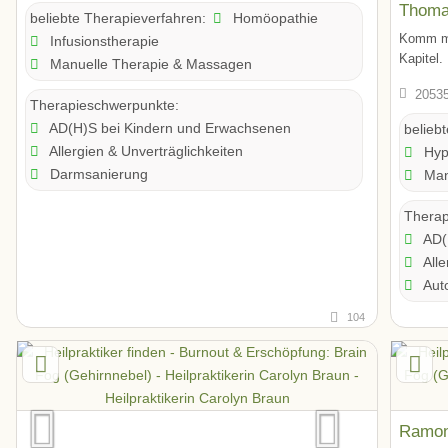
Thoma
Homöopathie
beliebte Therapieverfahren:
Komm mi
Infusionstherapie
Kapitel.
Manuelle Therapie & Massagen
20535
Therapieschwerpunkte:
AD(H)S bei Kindern und Erwachsenen
belieb
Allergien & Unverträglichkeiten
Hyp
Darmsanierung
Man
Therap
AD(
Alle
Aut
104
Ramon