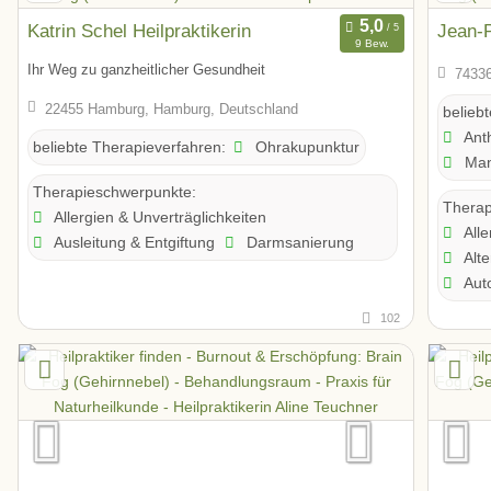
Katrin Schel Heilpraktikerin
Jean-
9 Bew.
Ihr Weg zu ganzheitlicher Gesundheit
74336
22455 Hamburg, Hamburg, Deutschland
belieb
Ant
Ohrakupunktur
beliebte Therapieverfahren:
Man
Therapieschwerpunkte:
Therap
Allergien & Unverträglichkeiten
Alle
Ausleitung & Entgiftung
Darmsanierung
Alte
Aut
102