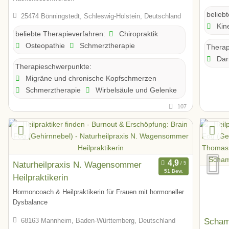
belieb
25474 Bönningstedt, Schleswig-Holstein, Deutschland
Kine
Chiropraktik
beliebte Therapieverfahren:
Osteopathie
Schmerztherapie
Therap
Dar
Therapieschwerpunkte:
Migräne und chronische Kopfschmerzen
Schmerztherapie
Wirbelsäule und Gelenke
107
Naturheilpraxis N. Wagensommer
51 Bew.
Heilpraktikerin
Hormoncoach & Heilpraktikerin für Frauen mit hormoneller
Dysbalance
Scham
68163 Mannheim, Baden-Württemberg, Deutschland