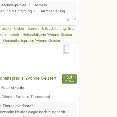
Ästhetik
ieschwerpunkte:
eitung & Entgiftung
Darmsanierung
144
heitspraxis Yvonne Geistert
15 Bew.
 Naturheilkunde
 Grimma, Sachsen, Deutschland
te Therapieverfahren:
wandte Neurobiologie nach Klinghardt