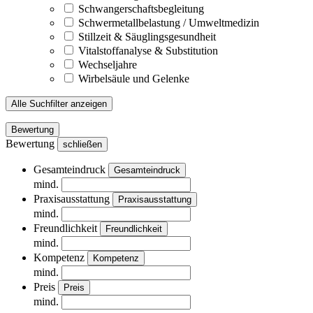
Schwangerschaftsbegleitung
Schwermetallbelastung / Umweltmedizin
Stillzeit & Säuglingsgesundheit
Vitalstoffanalyse & Substitution
Wechseljahre
Wirbelsäule und Gelenke
Alle Suchfilter anzeigen
Bewertung
Bewertung
schließen
Gesamteindruck
Gesamteindruck
mind.
Praxisausstattung
Praxisausstattung
mind.
Freundlichkeit
Freundlichkeit
mind.
Kompetenz
Kompetenz
mind.
Preis
Preis
mind.