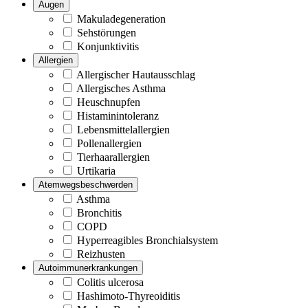
Augen
Makuladegeneration
Sehstörungen
Konjunktivitis
Allergien
Allergischer Hautausschlag
Allergisches Asthma
Heuschnupfen
Histaminintoleranz
Lebensmittelallergien
Pollenallergien
Tierhaarallergien
Urtikaria
Atemwegsbeschwerden
Asthma
Bronchitis
COPD
Hyperreagibles Bronchialsystem
Reizhusten
Autoimmunerkrankungen
Colitis ulcerosa
Hashimoto-Thyreoiditis