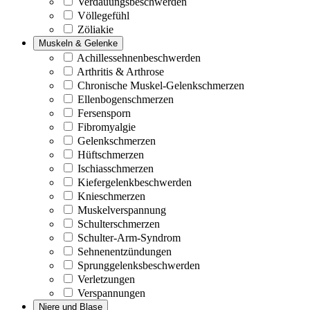
Verdauungsbeschwerden
Völlegefühl
Zöliakie
Muskeln & Gelenke
Achillessehnenbeschwerden
Arthritis & Arthrose
Chronische Muskel-Gelenkschmerzen
Ellenbogenschmerzen
Fersensporn
Fibromyalgie
Gelenkschmerzen
Hüftschmerzen
Ischiasschmerzen
Kiefergelenkbeschwerden
Knieschmerzen
Muskelverspannung
Schulterschmerzen
Schulter-Arm-Syndrom
Sehnenentzündungen
Sprunggelenksbeschwerden
Verletzungen
Verspannungen
Niere und Blase