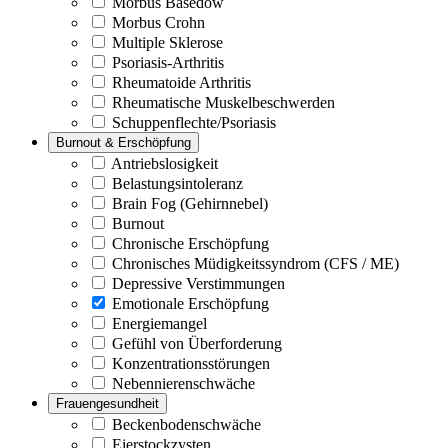
Morbus Basedow
Morbus Crohn
Multiple Sklerose
Psoriasis-Arthritis
Rheumatoide Arthritis
Rheumatische Muskelbeschwerden
Schuppenflechte/Psoriasis
Burnout & Erschöpfung
Antriebslosigkeit
Belastungsintoleranz
Brain Fog (Gehirnnebel)
Burnout
Chronische Erschöpfung
Chronisches Müdigkeitssyndrom (CFS / ME)
Depressive Verstimmungen
Emotionale Erschöpfung
Energiemangel
Gefühl von Überforderung
Konzentrationsstörungen
Nebennierenschwäche
Frauengesundheit
Beckenbodenschwäche
Eierstockzysten