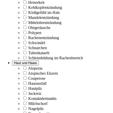
Heiserkeit
Kehlkopfentzündung
Kloßgefühl im Hals
Mandelentzündung
Mittelohrentzündung
Ohrgeräusche
Polypen
Rachenentzündung
Schwindel
Schnarchen
Tubenkatarrh
Schleimbildung im Rachenbereich
Haut und Haare
Alopezia
Atopisches Ekzem
Couperose
Haarausfall
Hautpilz
Juckreiz
Kontaktdermatitis
Milchschorf
Nagelpilz