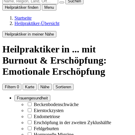
Suchen
Heilpraktiker finden
Menu
Startseite
Heilpraktiker-Übersicht
Heilpraktiker in meiner Nähe
Heilpraktiker
in ...
mit
Burnout & Erschöpfung:
Emotionale Erschöpfung
Filtern
0
Karte
Nähe
Sortieren
Frauengesundheit
Beckenbodenschwäche
Eierstockzysten
Endometriose
Erschöpfung in der zweiten Zyklushälfte
Fehlgeburten
Hormonelle Migräne