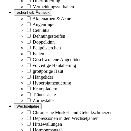
Überforderung
Vermeidungsverhalten
Schönheit/ Ästhetik
Aknenarben & Akne
Augenringe
Cellulitis
Dehnungsstreifen
Doppelkinn
Fettpölsterchen
Falten
Geschwollene Augenlider
vorzeitige Hautalterung
großporige Haut
Hängelider
Hyperpigmentierung
Krampfadern
Tränensäcke
Zornesfalte
Wechseljahre
Chronische Muskel- und Gelenkschmerzen
Depressionen in den Wechseljahren
Hitzewallungen
Hormonmangel