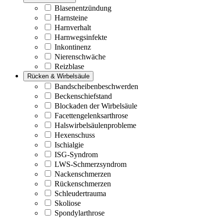
Blasenentzündung
Harnsteine
Harnverhalt
Harnwegsinfekte
Inkontinenz
Nierenschwäche
Reizblase
Rücken & Wirbelsäule
Bandscheibenbeschwerden
Beckenschiefstand
Blockaden der Wirbelsäule
Facettengelenksarthrose
Halswirbelsäulenprobleme
Hexenschuss
Ischialgie
ISG-Syndrom
LWS-Schmerzsyndrom
Nackenschmerzen
Rückenschmerzen
Schleudertrauma
Skoliose
Spondylarthrose