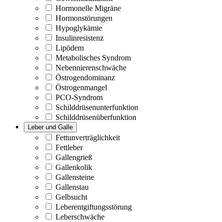
Hormonelle Migräne
Hormonstörungen
Hypoglykämie
Insulinresistenz
Lipödem
Metabolisches Syndrom
Nebennierenschwäche
Östrogendominanz
Östrogenmangel
PCO-Syndrom
Schilddrüsenunterfunktion
Schilddrüsenüberfunktion
Leber und Galle
Fettunverträglichkeit
Fettleber
Gallengrieß
Gallenkolik
Gallensteine
Gallenstau
Gelbsucht
Leberentgiftungsstörung
Leberschwäche