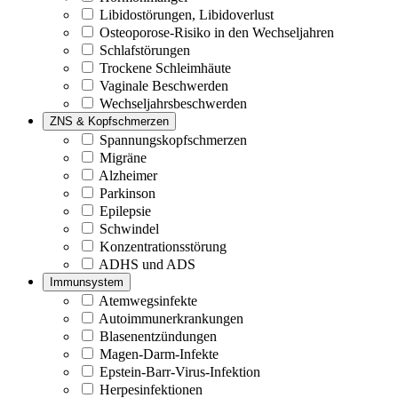
Libidostörungen, Libidoverlust
Osteoporose-Risiko in den Wechseljahren
Schlafstörungen
Trockene Schleimhäute
Vaginale Beschwerden
Wechseljahrsbeschwerden
ZNS & Kopfschmerzen
Spannungskopfschmerzen
Migräne
Alzheimer
Parkinson
Epilepsie
Schwindel
Konzentrationsstörung
ADHS und ADS
Immunsystem
Atemwegsinfekte
Autoimmunerkrankungen
Blasenentzündungen
Magen-Darm-Infekte
Epstein-Barr-Virus-Infektion
Herpesinfektionen