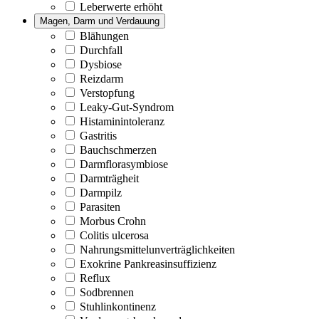
Leberwerte erhöht
Magen, Darm und Verdauung
Blähungen
Durchfall
Dysbiose
Reizdarm
Verstopfung
Leaky-Gut-Syndrom
Histaminintoleranz
Gastritis
Bauchschmerzen
Darmflorasymbiose
Darmträgheit
Darmpilz
Parasiten
Morbus Crohn
Colitis ulcerosa
Nahrungsmittelunverträglichkeiten
Exokrine Pankreasinsuffizienz
Reflux
Sodbrennen
Stuhlinkontinenz