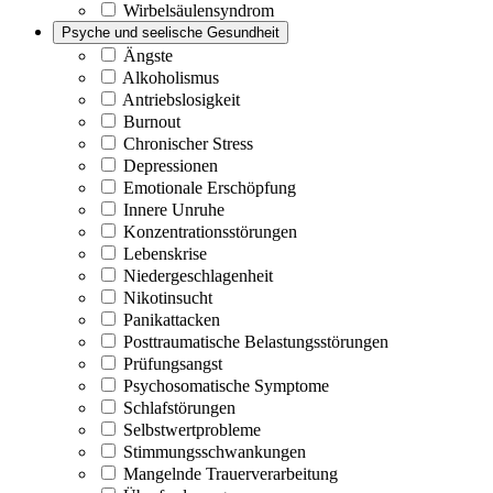
Wirbelsäulensyndrom
Psyche und seelische Gesundheit
Ängste
Alkoholismus
Antriebslosigkeit
Burnout
Chronischer Stress
Depressionen
Emotionale Erschöpfung
Innere Unruhe
Konzentrationsstörungen
Lebenskrise
Niedergeschlagenheit
Nikotinsucht
Panikattacken
Posttraumatische Belastungsstörungen
Prüfungsangst
Psychosomatische Symptome
Schlafstörungen
Selbstwertprobleme
Stimmungsschwankungen
Mangelnde Trauerverarbeitung