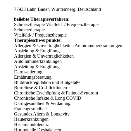
77933 Lahr, Baden-Württemberg, Deutschland
beliebte Therapieverfahren:
Schmerztherapie
Vitalfeld- / Frequenztherapie
Schmerztherapie
Vitalfeld- / Frequenztherapie
Therapieschwerpunkte:
Allergien & Unverträglichkeiten
Autoimmunerkrankungen
Ausleitung & Entgiftung
Allergien & Unverträglichkeiten
Autoimmunerkrankungen
Ausleitung & Entgiftung
Darmsanierung
Ernährungsberatung
Blutdruckregulation und Blutgefäße
Borreliose & Co-Infektionen
Chronische Erschöpfung & Fatigue-Syndrom
Chronische Infekte & Long COVID
Darmgesundheit & Verdauung
Frauengesundheit
Gesundes Altern & Longevity
Hauterkrankungen
Histaminintoleranz
Hormonelle Dysbalancen