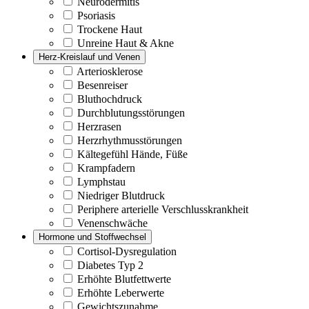
Neurodermitis
Psoriasis
Trockene Haut
Unreine Haut & Akne
Herz-Kreislauf und Venen
Arteriosklerose
Besenreiser
Bluthochdruck
Durchblutungsstörungen
Herzrasen
Herzrhythmusstörungen
Kältegefühl Hände, Füße
Krampfadern
Lymphstau
Niedriger Blutdruck
Periphere arterielle Verschlusskrankheit
Venenschwäche
Hormone und Stoffwechsel
Cortisol-Dysregulation
Diabetes Typ 2
Erhöhte Blutfettwerte
Erhöhte Leberwerte
Gewichtszunahme