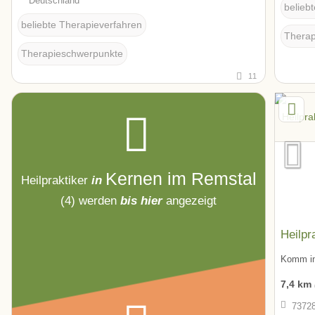
Deutschland
belieb
beliebte Therapieverfahren
Therap
Therapieschwerpunkte
11
Kernen im Remstal
Heilpraktiker
in
(4)
werden
bis hier
angezeigt
Heilpr
Komm in
7,4 km
73728