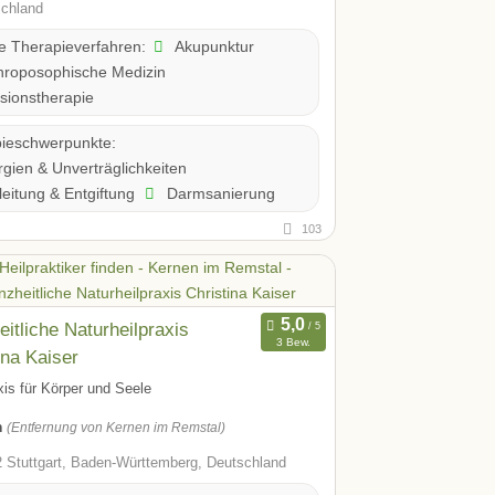
chland
Akupunktur
te Therapieverfahren:
hroposophische Medizin
sionstherapie
ieschwerpunkte:
rgien & Unverträglichkeiten
eitung & Entgiftung
Darmsanierung
103
itliche Naturheilpraxis
3 Bew.
ina Kaiser
xis für Körper und Seele
m
(Entfernung von Kernen im Remstal)
 Stuttgart, Baden-Württemberg, Deutschland