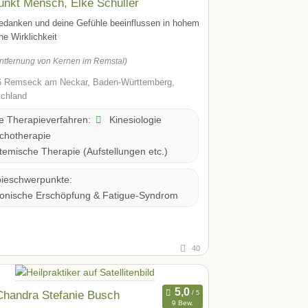
unkt Mensch, Elke Schüller
edanken und deine Gefühle beeinflussen in hohem
e Wirklichkeit
ntfernung von Kernen im Remstal)
 Remseck am Neckar, Baden-Württemberg,
chland
Kinesiologie
te Therapieverfahren:
chotherapie
emische Therapie (Aufstellungen etc.)
ieschwerpunkte:
onische Erschöpfung & Fatigue-Syndrom
40
Chandra Stefanie Busch
9 Bew.