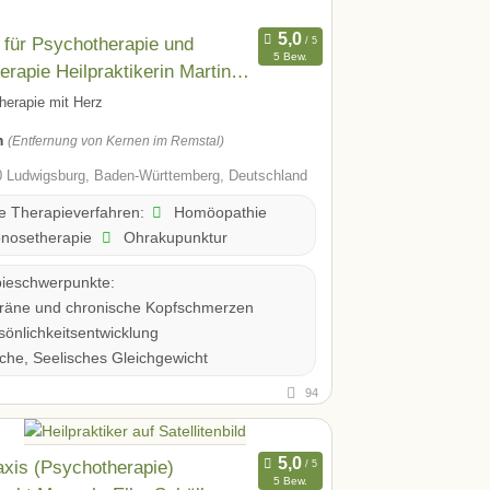
 für Psychotherapie und
5 Bew.
erapie Heilpraktikerin Martina
in
herapie mit Herz
m
(Entfernung von Kernen im Remstal)
 Ludwigsburg, Baden-Württemberg, Deutschland
Homöopathie
te Therapieverfahren:
nosetherapie
Ohrakupunktur
ieschwerpunkte:
räne und chronische Kopfschmerzen
önlichkeitsentwicklung
he, Seelisches Gleichgewicht
94
axis (Psychotherapie)
5 Bew.