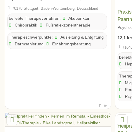
70178 Stuttgart, Baden-Württemberg, Deutschland
Praxis
Akupunktur
Paarth
beliebte Therapieverfahren:
Chiropraktik
Fußreflexzonentherapie
Gehrle
Psychot
Ausleitung & Entgiftung
Therapieschwerpunkte:
12,1 k
Darmsanierung
Ernährungsberatung
71640
belieb
Hyp
Therap
Mig
Pers
Psyc
94
Heilpr