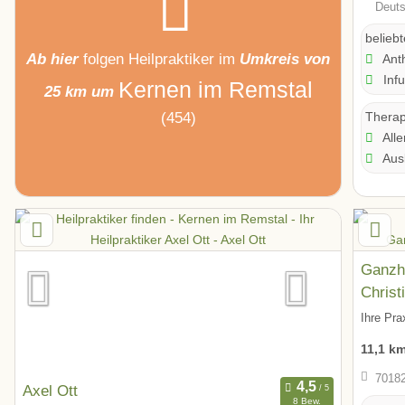
Deuts
belieb
Ab hier
folgen
Heilpraktiker
im
Umkreis von
Ant
Infu
Kernen im Remstal
25 km um
(454)
Therap
Alle
Ausl
Ganzhe
Christ
Ihre Pra
11,1 k
70182
Axel Ott
8 Bew.