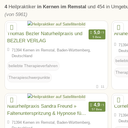
4
Heilpraktiker
in Kernen im Remstal
und 454 in Umgeb
(von 5961)
Thomas Bezler Naturheilpraxis und
Ariane
5 Bew.
BEZLER VERLAG
71394
71394 Kernen im Remstal, Baden-Württemberg,
Deuts
Deutschland
belieb
beliebte Therapieverfahren
Therap
Therapieschwerpunkte
11
Naturheilpraxis Sandra Freund »
Cornel
57 Bew.
Faltenunterspritzung & Hypnose für
71394
Winnenden & Waiblingen
Deuts
71394 Kernen im Remstal, Baden-Württemberg,