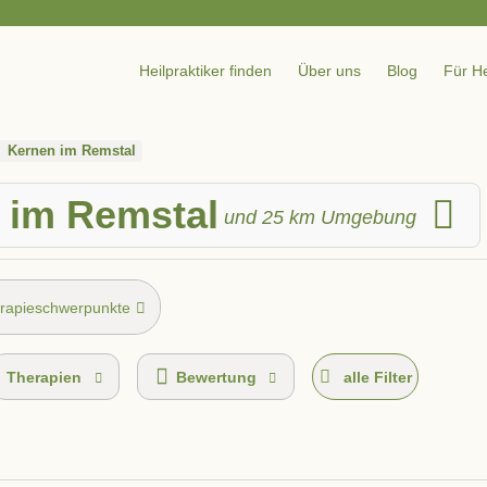
Heilpraktiker finden
Über uns
Blog
Für He
Kernen im Remstal
 im Remstal
und
25
km Umgebung
rapieschwerpunkte
Therapien
Bewertung
alle Filter