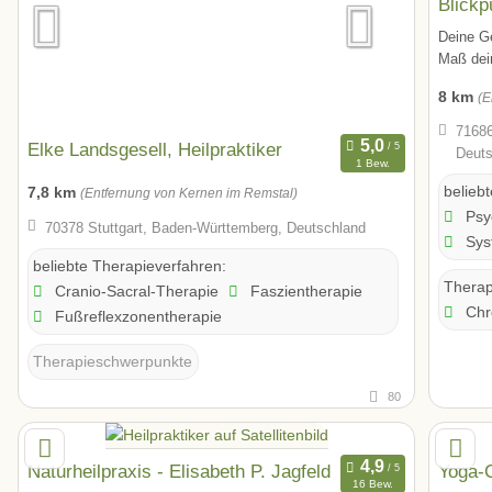
Blickp
Deine G
Maß dein
8 km
(E
71686
Elke Landsgesell, Heilpraktiker
Deuts
1 Bew.
belieb
7,8 km
(Entfernung von Kernen im Remstal)
Psy
70378 Stuttgart, Baden-Württemberg, Deutschland
Syst
beliebte Therapieverfahren:
Therap
Cranio-Sacral-Therapie
Faszientherapie
Chr
Fußreflexzonentherapie
Therapieschwerpunkte
80
Naturheilpraxis - Elisabeth P. Jagfeld
Yoga-
16 Bew.