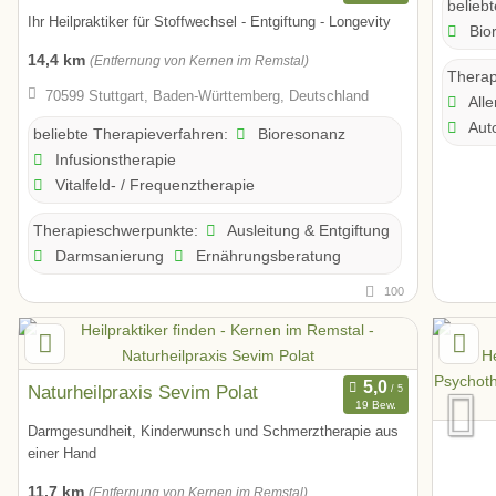
belieb
Ihr Heilpraktiker für Stoffwechsel - Entgiftung - Longevity
Bio
14,4 km
(Entfernung von Kernen im Remstal)
Therap
70599 Stuttgart, Baden-Württemberg, Deutschland
Alle
Aut
Bioresonanz
beliebte Therapieverfahren:
Infusionstherapie
Vitalfeld- / Frequenztherapie
Ausleitung & Entgiftung
Therapieschwerpunkte:
Darmsanierung
Ernährungsberatung
100
Naturheilpraxis Sevim Polat
19 Bew.
Darmgesundheit, Kinderwunsch und Schmerztherapie aus
einer Hand
11,7 km
(Entfernung von Kernen im Remstal)