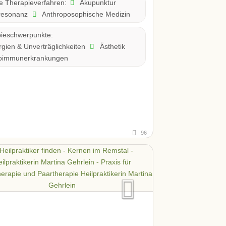
Akupunktur
te Therapieverfahren:
resonanz
Anthroposophische Medizin
ieschwerpunkte:
rgien & Unverträglichkeiten
Ästhetik
oimmunerkrankungen
96