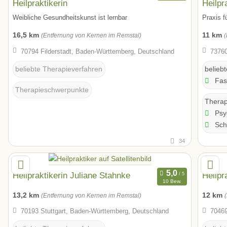
Heilpraktikerin
Heilpr
Weibliche Gesundheitskunst ist lernbar
Praxis f
16,5 km
11 km
(Entfernung von Kernen im Remstal)
(
70794 Filderstadt, Baden-Württemberg, Deutschland
73760
beliebte Therapieverfahren
belieb
Fas
Therapieschwerpunkte
Therap
Psyc
Sch
34
Heilpraktikerin Juliane Stahnke
Heilpr
10 Bew.
13,2 km
12 km
(Entfernung von Kernen im Remstal)
70193 Stuttgart, Baden-Württemberg, Deutschland
70469