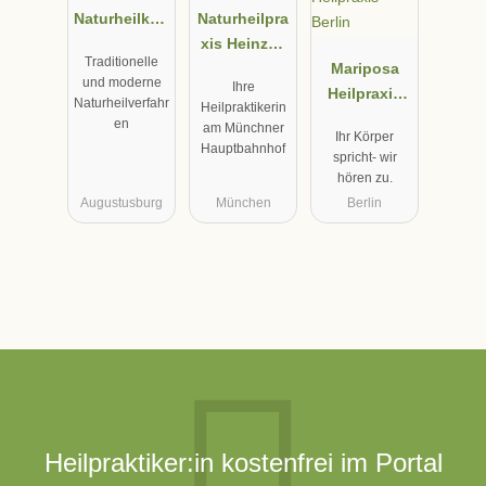
Naturheilkun
Naturheilpra
de -
xis Heinzen
Traditionelle
Heilpraktiker
München,
Mariposa
und moderne
Ihre
in Aline
Bettina
Heilpraxis
Naturheilverfahr
Heilpraktikerin
Teuchner
Benend-
Berlin
en
am Münchner
Ihr Körper
Heinzen
Hauptbahnhof
spricht- wir
Heilpraktiker
hören zu.
in
Augustusburg
München
Berlin
Heilpraktiker:in kostenfrei im Portal