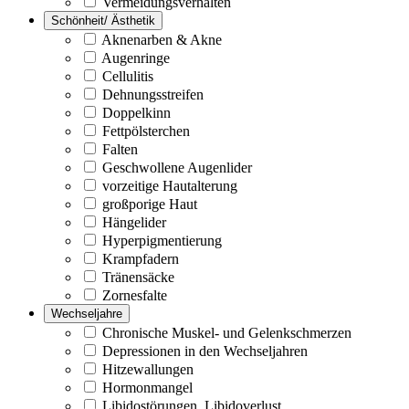
Vermeidungsverhalten
Schönheit/ Ästhetik
Aknenarben & Akne
Augenringe
Cellulitis
Dehnungsstreifen
Doppelkinn
Fettpölsterchen
Falten
Geschwollene Augenlider
vorzeitige Hautalterung
großporige Haut
Hängelider
Hyperpigmentierung
Krampfadern
Tränensäcke
Zornesfalte
Wechseljahre
Chronische Muskel- und Gelenkschmerzen
Depressionen in den Wechseljahren
Hitzewallungen
Hormonmangel
Libidostörungen, Libidoverlust