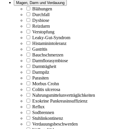
Magen, Darm und Verdauung
Blähungen
Durchfall
Dysbiose
Reizdarm
Verstopfung
Leaky-Gut-Syndrom
Histaminintoleranz
Gastritis
Bauchschmerzen
Darmflorasymbiose
Darmträgheit
Darmpilz
Parasiten
Morbus Crohn
Colitis ulcerosa
Nahrungsmittelunverträglichkeiten
Exokrine Pankreasinsuffizienz
Reflux
Sodbrennen
Stuhlinkontinenz
Verdauungsbeschwerden