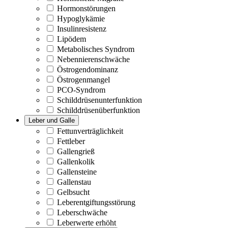
Hormonstörungen
Hypoglykämie
Insulinresistenz
Lipödem
Metabolisches Syndrom
Nebennierenschwäche
Östrogendominanz
Östrogenmangel
PCO-Syndrom
Schilddrüsenunterfunktion
Schilddrüsenüberfunktion
Leber und Galle
Fettunverträglichkeit
Fettleber
Gallengrieß
Gallenkolik
Gallensteine
Gallenstau
Gelbsucht
Leberentgiftungsstörung
Leberschwäche
Leberwerte erhöht