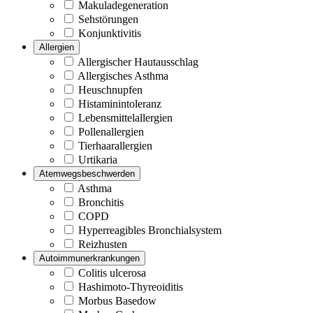
Makuladegeneration
Sehstörungen
Konjunktivitis
Allergien
Allergischer Hautausschlag
Allergisches Asthma
Heuschnupfen
Histaminintoleranz
Lebensmittelallergien
Pollenallergien
Tierhaarallergien
Urtikaria
Atemwegsbeschwerden
Asthma
Bronchitis
COPD
Hyperreagibles Bronchialsystem
Reizhusten
Autoimmunerkrankungen
Colitis ulcerosa
Hashimoto-Thyreoiditis
Morbus Basedow