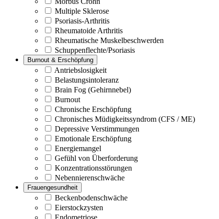
Morbus Crohn
Multiple Sklerose
Psoriasis-Arthritis
Rheumatoide Arthritis
Rheumatische Muskelbeschwerden
Schuppenflechte/Psoriasis
Burnout & Erschöpfung
Antriebslosigkeit
Belastungsintoleranz
Brain Fog (Gehirnnebel)
Burnout
Chronische Erschöpfung
Chronisches Müdigkeitssyndrom (CFS / ME)
Depressive Verstimmungen
Emotionale Erschöpfung
Energiemangel
Gefühl von Überforderung
Konzentrationsstörungen
Nebennierenschwäche
Frauengesundheit
Beckenbodenschwäche
Eierstockzysten
Endometriose