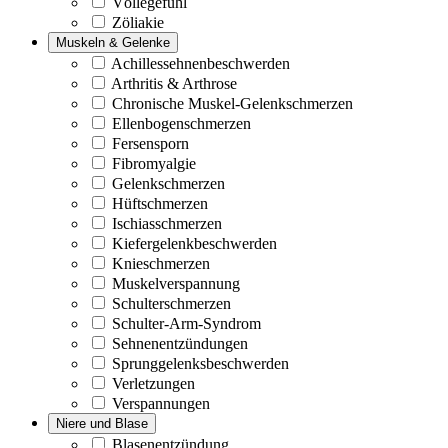
Völlegefühl
Zöliakie
Muskeln & Gelenke
Achillessehnenbeschwerden
Arthritis & Arthrose
Chronische Muskel-Gelenkschmerzen
Ellenbogenschmerzen
Fersensporn
Fibromyalgie
Gelenkschmerzen
Hüftschmerzen
Ischiasschmerzen
Kiefergelenkbeschwerden
Knieschmerzen
Muskelverspannung
Schulterschmerzen
Schulter-Arm-Syndrom
Sehnenentzündungen
Sprunggelenksbeschwerden
Verletzungen
Verspannungen
Niere und Blase
Blasenentzündung