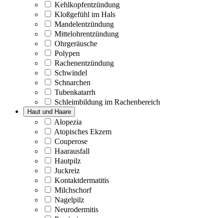
Kehlkopfentzündung
Kloßgefühl im Hals
Mandelentzündung
Mittelohrentzündung
Ohrgeräusche
Polypen
Rachenentzündung
Schwindel
Schnarchen
Tubenkatarrh
Schleimbildung im Rachenbereich
Haut und Haare
Alopezia
Atopisches Ekzem
Couperose
Haarausfall
Hautpilz
Juckreiz
Kontaktdermatitis
Milchschorf
Nagelpilz
Neurodermitis