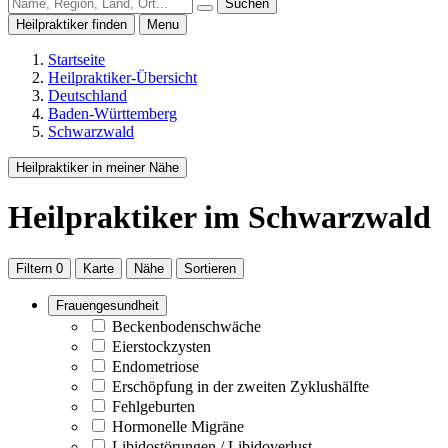
Suchen
Heilpraktiker finden
Menu
Startseite
Heilpraktiker-Übersicht
Deutschland
Baden-Württemberg
Schwarzwald
Heilpraktiker in meiner Nähe
Heilpraktiker
im Schwarzwald
Filtern
0
Karte
Nähe
Sortieren
Frauengesundheit
Beckenbodenschwäche
Eierstockzysten
Endometriose
Erschöpfung in der zweiten Zyklushälfte
Fehlgeburten
Hormonelle Migräne
Libidostörungen / Libidoverlust