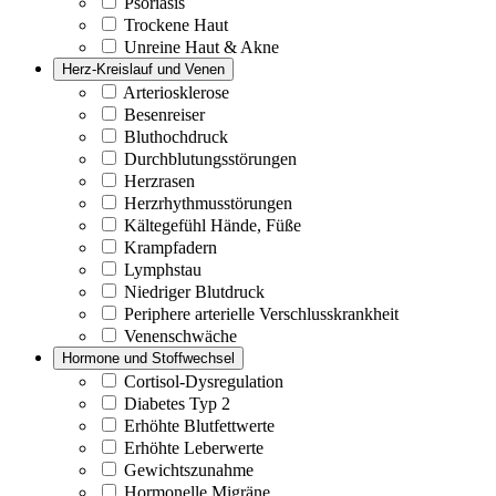
Psoriasis
Trockene Haut
Unreine Haut & Akne
Herz-Kreislauf und Venen
Arteriosklerose
Besenreiser
Bluthochdruck
Durchblutungsstörungen
Herzrasen
Herzrhythmusstörungen
Kältegefühl Hände, Füße
Krampfadern
Lymphstau
Niedriger Blutdruck
Periphere arterielle Verschlusskrankheit
Venenschwäche
Hormone und Stoffwechsel
Cortisol-Dysregulation
Diabetes Typ 2
Erhöhte Blutfettwerte
Erhöhte Leberwerte
Gewichtszunahme
Hormonelle Migräne