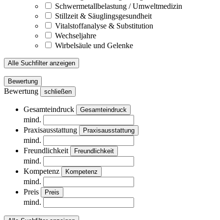
Schwermetallbelastung / Umweltmedizin
Stillzeit & Säuglingsgesundheit
Vitalstoffanalyse & Substitution
Wechseljahre
Wirbelsäule und Gelenke
Alle Suchfilter anzeigen
Bewertung
Bewertung
schließen
Gesamteindruck
Gesamteindruck
mind.
Praxisausstattung
Praxisausstattung
mind.
Freundlichkeit
Freundlichkeit
mind.
Kompetenz
Kompetenz
mind.
Preis
Preis
mind.