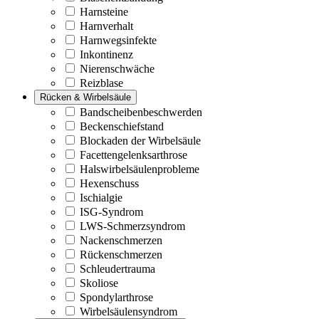
Harnsteine
Harnverhalt
Harnwegsinfekte
Inkontinenz
Nierenschwäche
Reizblase
Rücken & Wirbelsäule
Bandscheibenbeschwerden
Beckenschiefstand
Blockaden der Wirbelsäule
Facettengelenksarthrose
Halswirbelsäulenprobleme
Hexenschuss
Ischialgie
ISG-Syndrom
LWS-Schmerzsyndrom
Nackenschmerzen
Rückenschmerzen
Schleudertrauma
Skoliose
Spondylarthrose
Wirbelsäulensyndrom