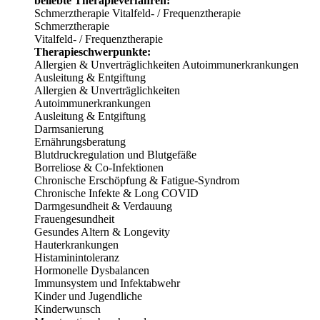
beliebte Therapieverfahren:
Schmerztherapie
Vitalfeld- / Frequenztherapie
Schmerztherapie
Vitalfeld- / Frequenztherapie
Therapieschwerpunkte:
Allergien & Unverträglichkeiten
Autoimmunerkrankungen
Ausleitung & Entgiftung
Allergien & Unverträglichkeiten
Autoimmunerkrankungen
Ausleitung & Entgiftung
Darmsanierung
Ernährungsberatung
Blutdruckregulation und Blutgefäße
Borreliose & Co-Infektionen
Chronische Erschöpfung & Fatigue-Syndrom
Chronische Infekte & Long COVID
Darmgesundheit & Verdauung
Frauengesundheit
Gesundes Altern & Longevity
Hauterkrankungen
Histaminintoleranz
Hormonelle Dysbalancen
Immunsystem und Infektabwehr
Kinder und Jugendliche
Kinderwunsch