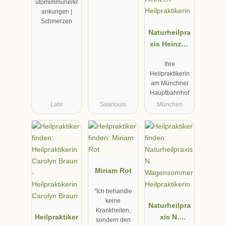
utomimmunerkr
ankungen |
Schmerzen
Naturheilpra
xis Heinzen
München,
Ihre
Bettina
Heilpraktikerin
Benend-
am Münchner
Heinzen
Hauptbahnhof
Heilpraktiker
Lahr
Saarlouis
München
in
Miriam Rot
"Ich behandle
keine
Naturheilpra
Krankheiten,
Heilpraktiker
xis N.
sondern den