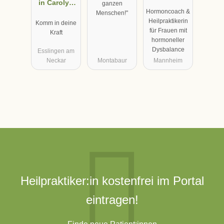
in Carolyn
Wagensomm
ganzen
Hormoncoach &
Menschen!"
Braun
er
Heilpraktikerin
Komm in deine
Heilpraktiker
für Frauen mit
Kraft
in
hormoneller
Dysbalance
Esslingen am
Neckar
Montabaur
Mannheim
Heilpraktiker:in kostenfrei im Portal
eintragen!