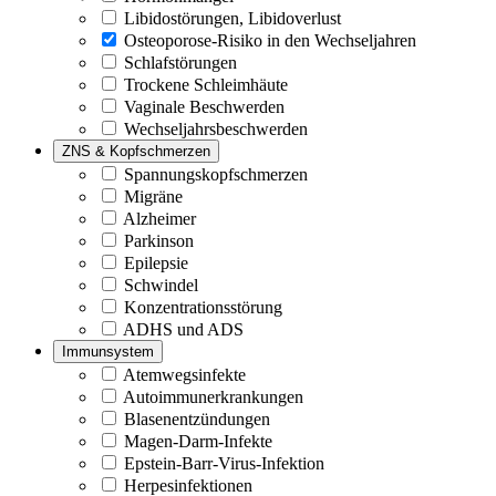
Libidostörungen, Libidoverlust
Osteoporose-Risiko in den Wechseljahren
Schlafstörungen
Trockene Schleimhäute
Vaginale Beschwerden
Wechseljahrsbeschwerden
ZNS & Kopfschmerzen
Spannungskopfschmerzen
Migräne
Alzheimer
Parkinson
Epilepsie
Schwindel
Konzentrationsstörung
ADHS und ADS
Immunsystem
Atemwegsinfekte
Autoimmunerkrankungen
Blasenentzündungen
Magen-Darm-Infekte
Epstein-Barr-Virus-Infektion
Herpesinfektionen