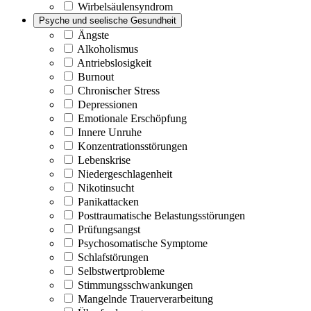
Wirbelsäulensyndrom
Psyche und seelische Gesundheit
Ängste
Alkoholismus
Antriebslosigkeit
Burnout
Chronischer Stress
Depressionen
Emotionale Erschöpfung
Innere Unruhe
Konzentrationsstörungen
Lebenskrise
Niedergeschlagenheit
Nikotinsucht
Panikattacken
Posttraumatische Belastungsstörungen
Prüfungsangst
Psychosomatische Symptome
Schlafstörungen
Selbstwertprobleme
Stimmungsschwankungen
Mangelnde Trauerverarbeitung