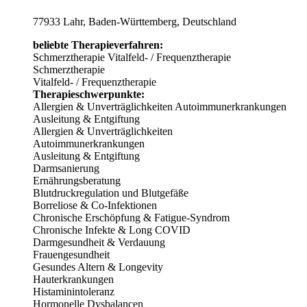
77933 Lahr, Baden-Württemberg, Deutschland
beliebte Therapieverfahren:
Schmerztherapie
Vitalfeld- / Frequenztherapie
Schmerztherapie
Vitalfeld- / Frequenztherapie
Therapieschwerpunkte:
Allergien & Unverträglichkeiten
Autoimmunerkrankungen
Ausleitung & Entgiftung
Allergien & Unverträglichkeiten
Autoimmunerkrankungen
Ausleitung & Entgiftung
Darmsanierung
Ernährungsberatung
Blutdruckregulation und Blutgefäße
Borreliose & Co-Infektionen
Chronische Erschöpfung & Fatigue-Syndrom
Chronische Infekte & Long COVID
Darmgesundheit & Verdauung
Frauengesundheit
Gesundes Altern & Longevity
Hauterkrankungen
Histaminintoleranz
Hormonelle Dysbalancen