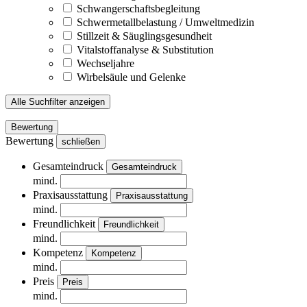
Schwangerschaftsbegleitung
Schwermetallbelastung / Umweltmedizin
Stillzeit & Säuglingsgesundheit
Vitalstoffanalyse & Substitution
Wechseljahre
Wirbelsäule und Gelenke
Alle Suchfilter anzeigen
Bewertung
Bewertung
schließen
Gesamteindruck
Gesamteindruck
mind.
Praxisausstattung
Praxisausstattung
mind.
Freundlichkeit
Freundlichkeit
mind.
Kompetenz
Kompetenz
mind.
Preis
Preis
mind.