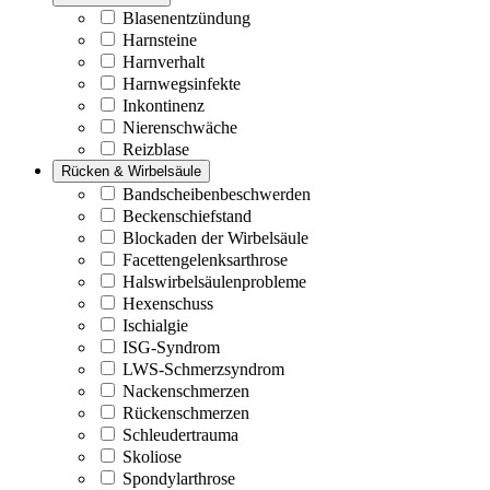
Blasenentzündung
Harnsteine
Harnverhalt
Harnwegsinfekte
Inkontinenz
Nierenschwäche
Reizblase
Rücken & Wirbelsäule
Bandscheibenbeschwerden
Beckenschiefstand
Blockaden der Wirbelsäule
Facettengelenksarthrose
Halswirbelsäulenprobleme
Hexenschuss
Ischialgie
ISG-Syndrom
LWS-Schmerzsyndrom
Nackenschmerzen
Rückenschmerzen
Schleudertrauma
Skoliose
Spondylarthrose