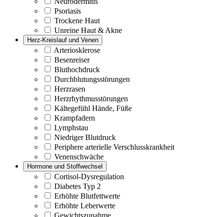
Neurodermitis
Psoriasis
Trockene Haut
Unreine Haut & Akne
Herz-Kreislauf und Venen
Arteriosklerose
Besenreiser
Bluthochdruck
Durchblutungsstörungen
Herzrasen
Herzrhythmusstörungen
Kältegefühl Hände, Füße
Krampfadern
Lymphstau
Niedriger Blutdruck
Periphere arterielle Verschlusskrankheit
Venenschwäche
Hormone und Stoffwechsel
Cortisol-Dysregulation
Diabetes Typ 2
Erhöhte Blutfettwerte
Erhöhte Leberwerte
Gewichtszunahme