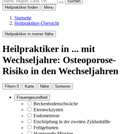
Suchen
Heilpraktiker finden
Menu
Startseite
Heilpraktiker-Übersicht
Heilpraktiker in meiner Nähe
Heilpraktiker
in ...
mit
Wechseljahre: Osteoporose-
Risiko in den Wechseljahren
Filtern
0
Karte
Nähe
Sortieren
Frauengesundheit
Beckenbodenschwäche
Eierstockzysten
Endometriose
Erschöpfung in der zweiten Zyklushälfte
Fehlgeburten
Hormonelle Migräne