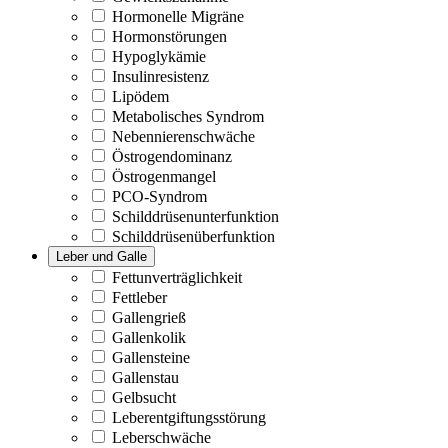
Hormonelle Migräne
Hormonstörungen
Hypoglykämie
Insulinresistenz
Lipödem
Metabolisches Syndrom
Nebennierenschwäche
Östrogendominanz
Östrogenmangel
PCO-Syndrom
Schilddrüsenunterfunktion
Schilddrüsenüberfunktion
Leber und Galle
Fettunverträglichkeit
Fettleber
Gallengrieß
Gallenkolik
Gallensteine
Gallenstau
Gelbsucht
Leberentgiftungsstörung
Leberschwäche