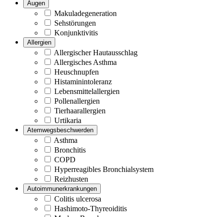
Augen
Makuladegeneration
Sehstörungen
Konjunktivitis
Allergien
Allergischer Hautausschlag
Allergisches Asthma
Heuschnupfen
Histaminintoleranz
Lebensmittelallergien
Pollenallergien
Tierhaarallergien
Urtikaria
Atemwegsbeschwerden
Asthma
Bronchitis
COPD
Hyperreagibles Bronchialsystem
Reizhusten
Autoimmunerkrankungen
Colitis ulcerosa
Hashimoto-Thyreoiditis