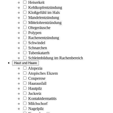
Heiserkeit
Kehlkopfentzündung
Kloßgefühl im Hals
Mandelentzündung
Mittelohrentzündung
Ohrgeräusche
Polypen
Rachenentzündung
Schwindel
Schnarchen
Tubenkatarrh
Schleimbildung im Rachenbereich
Haut und Haare
Alopezia
Atopisches Ekzem
Couperose
Haarausfall
Hautpilz
Juckreiz
Kontaktdermatitis
Milchschorf
Nagelpilz