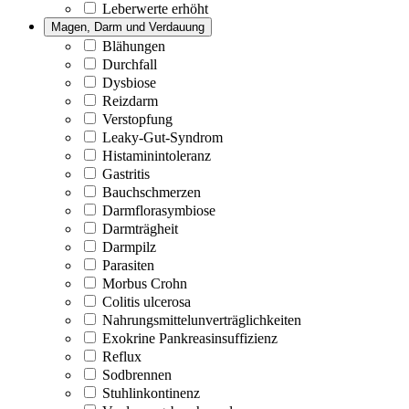
Leberwerte erhöht
Magen, Darm und Verdauung
Blähungen
Durchfall
Dysbiose
Reizdarm
Verstopfung
Leaky-Gut-Syndrom
Histaminintoleranz
Gastritis
Bauchschmerzen
Darmflorasymbiose
Darmträgheit
Darmpilz
Parasiten
Morbus Crohn
Colitis ulcerosa
Nahrungsmittelunverträglichkeiten
Exokrine Pankreasinsuffizienz
Reflux
Sodbrennen
Stuhlinkontinenz