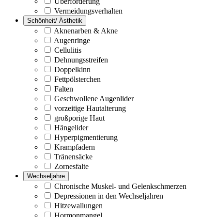
Überforderung
Vermeidungsverhalten
Schönheit/ Ästhetik
Aknenarben & Akne
Augenringe
Cellulitis
Dehnungsstreifen
Doppelkinn
Fettpölsterchen
Falten
Geschwollene Augenlider
vorzeitige Hautalterung
großporige Haut
Hängelider
Hyperpigmentierung
Krampfadern
Tränensäcke
Zornesfalte
Wechseljahre
Chronische Muskel- und Gelenkschmerzen
Depressionen in den Wechseljahren
Hitzewallungen
Hormonmangel