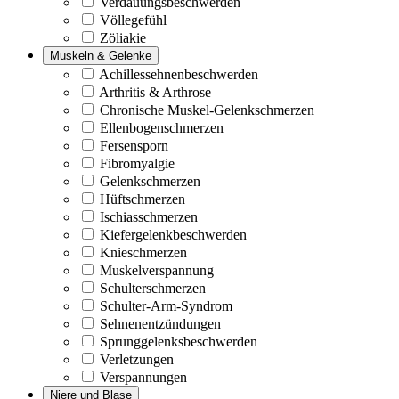
Verdauungsbeschwerden
Völlegefühl
Zöliakie
Muskeln & Gelenke
Achillessehnenbeschwerden
Arthritis & Arthrose
Chronische Muskel-Gelenkschmerzen
Ellenbogenschmerzen
Fersensporn
Fibromyalgie
Gelenkschmerzen
Hüftschmerzen
Ischiasschmerzen
Kiefergelenkbeschwerden
Knieschmerzen
Muskelverspannung
Schulterschmerzen
Schulter-Arm-Syndrom
Sehnenentzündungen
Sprunggelenksbeschwerden
Verletzungen
Verspannungen
Niere und Blase