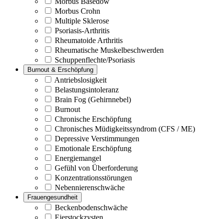
Morbus Basedow
Morbus Crohn
Multiple Sklerose
Psoriasis-Arthritis
Rheumatoide Arthritis
Rheumatische Muskelbeschwerden
Schuppenflechte/Psoriasis
Burnout & Erschöpfung
Antriebslosigkeit
Belastungsintoleranz
Brain Fog (Gehirnnebel)
Burnout
Chronische Erschöpfung
Chronisches Müdigkeitssyndrom (CFS / ME)
Depressive Verstimmungen
Emotionale Erschöpfung
Energiemangel
Gefühl von Überforderung
Konzentrationsstörungen
Nebennierenschwäche
Frauengesundheit
Beckenbodenschwäche
Eierstockzysten