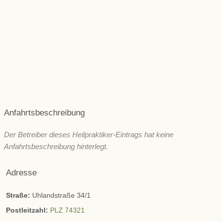
Rücken & Wirbelsäule
Psyche und seelische Gesundheit
Schönheit/ Ästhetik
Wechseljahre
ZNS & Kopfschmerzen
Immunsystem
Sonstige
Anfahrtsbeschreibung
Der Betreiber dieses Heilpraktiker-Eintrags hat keine
Anfahrtsbeschreibung hinterlegt.
Adresse
Straße:
Uhlandstraße 34/1
Postleitzahl:
PLZ 74321