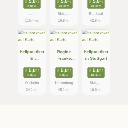
pie, Andrea
5 Bew.
16 Bew.
18 Bew.
Köhler
Lahr
Stuttgart
Bruchsal
116.4 km
16.8 km
42.8 km
Heilpraktiker
Regine
Heilpraktiker
für
Franke
in Stuttgart
Psychothera
Heilpraktiker
pie N.
in
3 Bew.
3 Bew.
48 Bew.
Raess-
Ötisheim
Herrenberg
Stuttgart
Beuchle
24.1 km
45.1 km
16.6 km