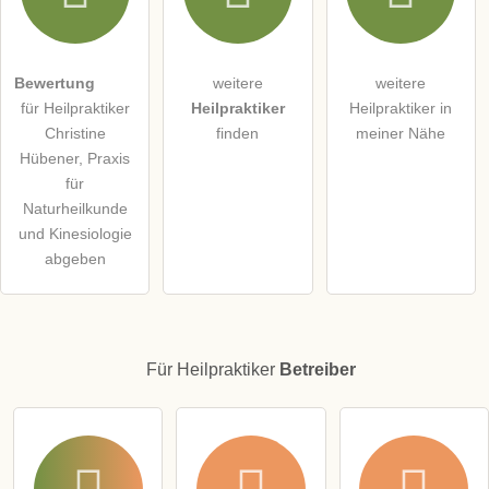
Die
Datenschutzerklärung
habe ich zur Kenntnis genommen.
öffentliche Frage stellen
Abbrechen
Bewertung
weitere
weitere
für Heilpraktiker
Heilpraktiker
Heilpraktiker in
Hinweis:
Bitte beachten Sie, öffentliche Fragen sind
für alle
Christine
finden
meiner Nähe
Besucher sichtbar
.
Hübener, Praxis
Klicken Sie hier um eine
individuelle Frage
an den
für
Heilpraktiker-Eintrag zu stellen
.
Naturheilkunde
und Kinesiologie
abgeben
Für Heilpraktiker
Betreiber