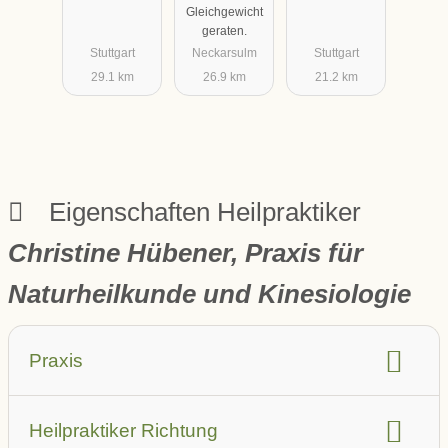
Gleichgewicht
geraten.
Stuttgart
Neckarsulm
Stuttgart
29.1 km
26.9 km
21.2 km
Eigenschaften Heilpraktiker
Christine Hübener, Praxis für
Naturheilkunde und Kinesiologie
Praxis
barrierefrei
Aufzug
Heilpraktiker Richtung