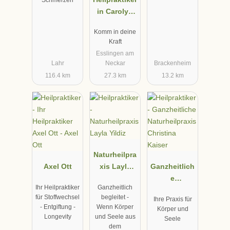
Schmerzen
in Carolyn
Braun
Komm in deine
Kraft
Esslingen am
Lahr
Neckar
Brackenheim
116.4 km
27.3 km
13.2 km
Naturheilpra
Axel Ott
xis Layla
Ganzheitlich
Yildiz
e
Ihr Heilpraktiker
Ganzheitlich
Naturheilpra
für Stoffwechsel
begleitet -
Ihre Praxis für
xis Christina
- Entgiftung -
Wenn Körper
Körper und
Kaiser
Longevity
und Seele aus
Seele
dem