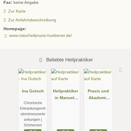
Fax:
keine Angabe
Zur Karte
Zur Anfahrtsbeschreibung
Homepage:
www.naturheilpraxis-huebener.de/
Beliebte Heilpraktiker
Ina Gutsch
Heilpraktiker
Praxis und
in Manuela
Akademie
Chronische
Paknia
NATURNAH,
Erkrankungen/A
Heilpraktiker
utomimmunerkr
in für
ankungen |
Psychothera
Schmerzen