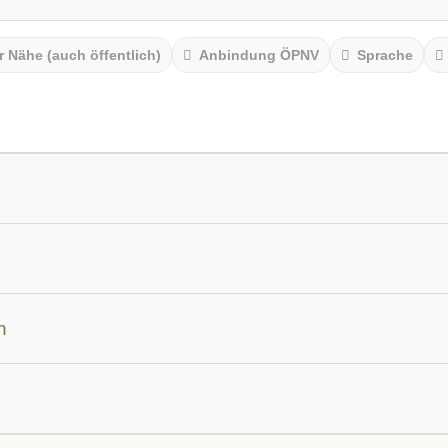
r Nähe (auch öffentlich)
Anbindung ÖPNV
Sprache
am
n
werden
Autoimmunerkrankungen
Burnout & Erschöpfun
nen
Hormone und Stoffwechsel
Leber und Galle
Mag