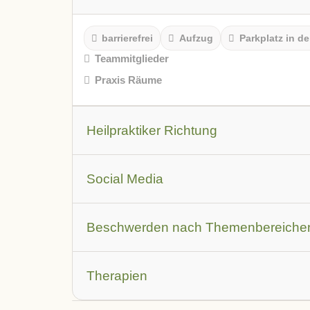
barrierefrei
Aufzug
Parkplatz in de
Teammitglieder
Praxis Räume
Heilpraktiker Richtung
Leistungsbeschreibung
Social Media
Youtube Video
Facebook
Instagr
Beschwerden nach Themenbereiche
Augen
Allergien
Atemwegsbesch
Therapien
Haut und Haare
Herz-Kreislauf und Ve