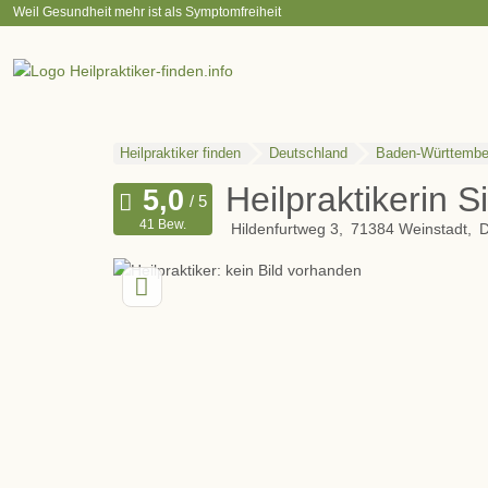
Weil Gesundheit mehr ist als Symptomfreiheit
Heilpraktiker finden
Deutschland
Baden-Württembe
Heilpraktikerin S
41 Bew.
Hildenfurtweg 3
71384
Weinstadt
D