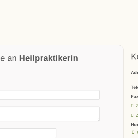
K
ge an
Heilpraktikerin
Ad
Tel
Fax
Z
Ho