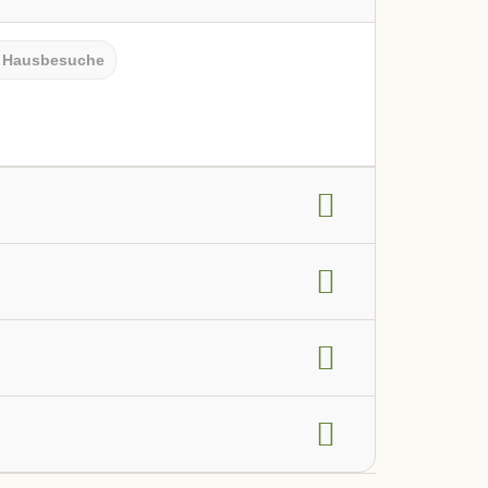
Hausbesuche
g
Frauengesundheit
HNO-Bereich
en, Darm und Verdauung