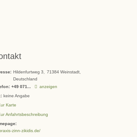
ontakt
resse:
Hildenfurtweg 3
71384
Weinstadt
Deutschland
efon:
+49 071...
anzeigen
:
keine Angabe
ur Karte
Zur Anfahrtsbeschreibung
mepage:
praxis-zinn-zikidis.de/