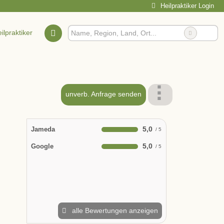
Heilpraktiker Login
ilpraktiker
unverb. Anfrage senden
5,0
Jameda
5,0
Google
alle Bewertungen anzeigen