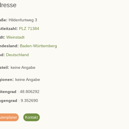
dresse
raße:
Hildenfurtweg 3
tleitzahl:
PLZ 71384
dt:
Weinstadt
ndesland:
Baden-Württemberg
nd:
Deutschland
steil:
keine Angabe
gionen:
keine Angabe
eitengrad
:
48.806292
ngengrad
:
9.352690
utenplaner
Kontakt