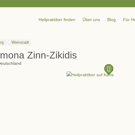
Heilpraktiker finden
Über uns
Blog
Für He
rg
Weinstadt
imona Zinn-Zikidis
eutschland