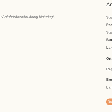
A
e Anfahrtsbeschreibung hinterlegt.
St
Pos
Sta
Bu
La
Ort
Re
Br
Lä
Ro