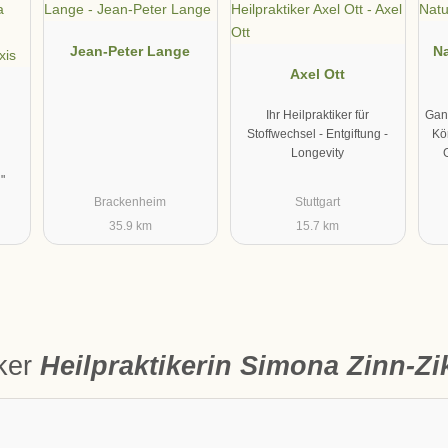
Jean-Peter Lange
Na
Axel Ott
Ihr Heilpraktiker für
Ganz
Stoffwechsel - Entgiftung -
Kö
Longevity
"
Brackenheim
Stuttgart
35.9 km
15.7 km
iker
Heilpraktikerin Simona Zinn-Zi