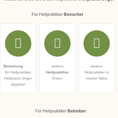
Für Heilpraktiker
Besucher
E-Mail-Adresse (wird nicht veröffentlicht)
Hiermit akzeptiere ich die
AGB
.
Die
Datenschutzerklärung
habe ich zur Kenntnis genommen.
Bewertung
weitere
weitere
öffentliche Frage stellen
Abbrechen
für Heilpraktiker
Heilpraktiker
Heilpraktiker in
Heilpraxis Unger
finden
meiner Nähe
Hinweis:
Bitte beachten Sie, öffentliche Fragen sind
für alle
abgeben
Besucher sichtbar
.
Klicken Sie hier um eine
individuelle Frage
an den
Heilpraktiker-Eintrag zu stellen
.
Für Heilpraktiker
Betreiber