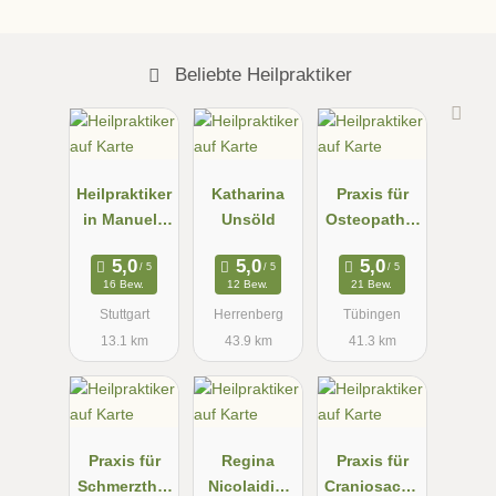
Beliebte Heilpraktiker
Heilpraktiker
Katharina
Praxis für
in Manuela
Unsöld
Osteopathie
Paknia
und
Schmerzther
16 Bew.
12 Bew.
21 Bew.
apie
Stuttgart
Herrenberg
Tübingen
13.1 km
43.9 km
41.3 km
Praxis für
Regina
Praxis für
Schmerzther
Nicolaidis,
Craniosacral