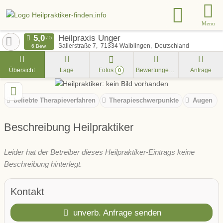
Menu
Heilpraxis Unger
Salierstraße 7
71334
Waiblingen
Deutschland
6 Bew.
Übersicht
Lage
Fotos
Bewertungen
Anfrage
0
beliebte Therapieverfahren
Therapieschwerpunkte
Augen
Beschreibung Heilpraktiker
Leider hat der Betreiber dieses Heilpraktiker-Eintrags keine
Beschreibung hinterlegt.
Kontakt
unverb. Anfrage senden