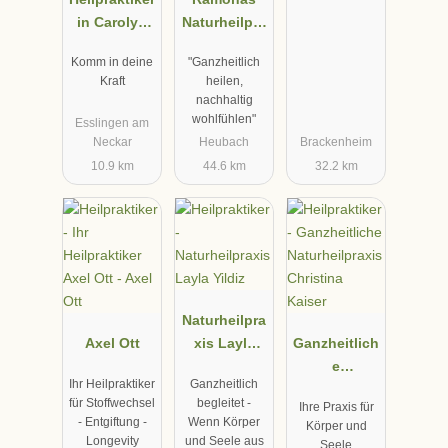
in Carolyn
Naturheilpra
Braun
xis
Komm in deine
"Ganzheitlich
Kraft
heilen,
nachhaltig
wohlfühlen"
Esslingen am
Neckar
Heubach
Brackenheim
10.9 km
44.6 km
32.2 km
Naturheilpra
Axel Ott
xis Layla
Ganzheitlich
Yildiz
e
Ihr Heilpraktiker
Ganzheitlich
Naturheilpra
für Stoffwechsel
begleitet -
Ihre Praxis für
xis Christina
- Entgiftung -
Wenn Körper
Körper und
Kaiser
Longevity
und Seele aus
Seele