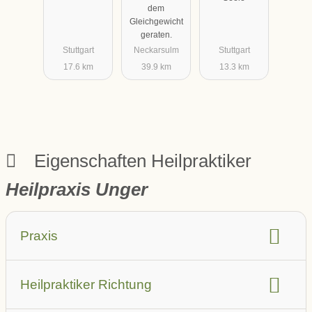
dem
Gleichgewicht
geraten.
Stuttgart
Neckarsulm
Stuttgart
17.6 km
39.9 km
13.3 km
Eigenschaften Heilpraktiker
Heilpraxis Unger
Praxis
barrierefrei
Aufzug
Heilpraktiker Richtung
Parkplatz in der Nähe (auch öffentlich)