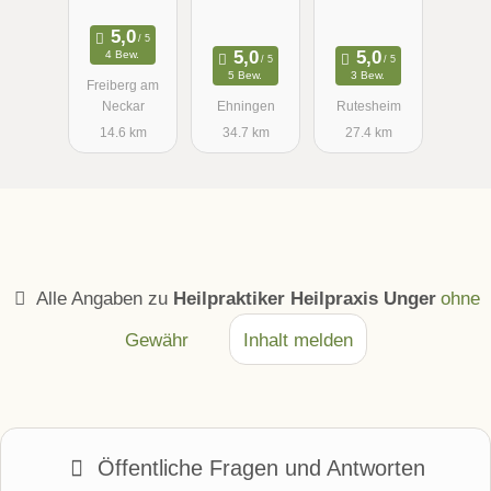
apie René
M.A.,
e Therapie
Koch
Heilpraktiker
Junge
4 Bew.
in - Praxis
5 Bew.
3 Bew.
Freiberg am
für
Neckar
Ehningen
Rutesheim
Biologische
14.6 km
34.7 km
27.4 km
Medizin
Alle Angaben zu
Heilpraktiker Heilpraxis Unger
ohne
Gewähr
Inhalt melden
Öffentliche Fragen und Antworten