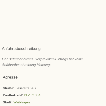
Psyche und seelische Gesundheit
Schönheit/ Ästhetik
Wechseljahre
ZNS & Kopfschmerzen
Immunsystem
Sonstige
Anfahrtsbeschreibung
Der Betreiber dieses Heilpraktiker-Eintrags hat keine
Anfahrtsbeschreibung hinterlegt.
Adresse
Straße:
Salierstraße 7
Postleitzahl:
PLZ 71334
Stadt:
Waiblingen