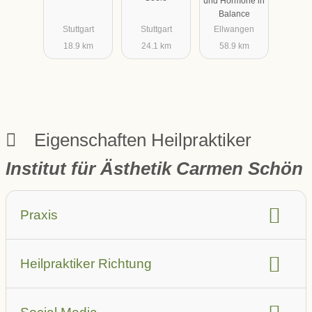
und Hormone in
Naturheilkun
Balance
de/Heilprakti
Stuttgart
Stuttgart
Ellwangen
kerin
18.9 km
24.1 km
58.9 km
Eigenschaften Heilpraktiker
Institut für Ästhetik Carmen Schön
Praxis
barrierefrei
Aufzug
Heilpraktiker Richtung
Parkplatz in der Nähe (auch öffentlich)
Leistungsbeschreibung
Anbindung ÖPNV
Sprache
Hausbesuche