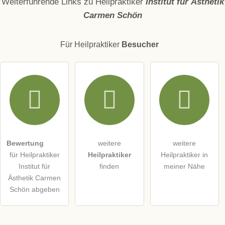
Weiterführende Links zu Heilpraktiker
Institut für Ästhetik
Carmen Schön
E-Mail-Adresse (wird nicht veröffentlicht)
Für Heilpraktiker
Besucher
Hiermit akzeptiere ich die
AGB
.
Die
Datenschutzerklärung
habe ich zur Kenntnis genommen.
öffentliche Frage stellen
Abbrechen
Bewertung
weitere
weitere
für Heilpraktiker
Heilpraktiker
Heilpraktiker in
Hinweis:
Bitte beachten Sie, öffentliche Fragen sind
für alle
Institut für
finden
meiner Nähe
Besucher sichtbar
.
Ästhetik Carmen
Klicken Sie hier um eine
individuelle Frage
an den
Schön abgeben
Heilpraktiker-Eintrag zu stellen
.