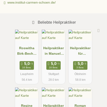
www.institut-carmen-schoen.de/
Beliebte Heilpraktiker
Roswitha
Heilpraktiker
Heilpraktiker
Birk-Becht -
in Manuela
für
Heilpraktiker
Paknia
Psychothera
in für
pie N.
16 Bew.
16 Bew.
3 Bew.
Psychothera
Raess-
Laupheim
Stuttgart
Ötisheim
pie
Beuchle
56.4 km
28.0 km
58.8 km
Regine
Heilpraktiker
Roman