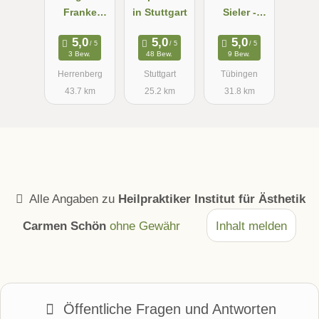
Franke
in Stuttgart
Sieler -
Heilpraktiker
Atemtherape
in
ut &
3 Bew.
48 Bew.
9 Bew.
Heilpraktiker
Herrenberg
Stuttgart
Tübingen
43.7 km
25.2 km
31.8 km
Alle Angaben zu
Heilpraktiker Institut für Ästhetik
Carmen Schön
ohne Gewähr
Inhalt melden
Öffentliche Fragen und Antworten