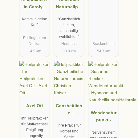
in Carolyn
Naturheilpra
Braun
xis
Komm in deine
"Ganzheitlich
Kraft
heilen,
nachhaltig
wohlfühlen"
Esslingen am
Neckar
Heubach
Brackenheim
14.9 km
38.8 km
54.7 km
Axel Ott
Ganzheitlich
e
Wendenatur
Ihr Heilpraktiker
Naturheilpra
punkt -
für Stoffwechsel
Ihre Praxis für
xis Christina
Hypnose
- Entgiftung -
Körper und
Nervensystem
Kaiser
und
Longevity
Seele