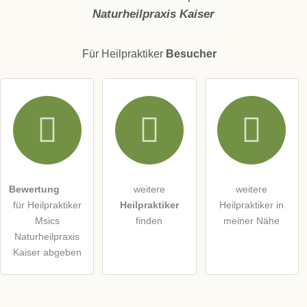
Naturheilpraxis Kaiser
E-Mail-Adresse (wird nicht veröffentlicht)
Für Heilpraktiker
Besucher
Hiermit akzeptiere ich die
AGB
.
Die
Datenschutzerklärung
habe ich zur Kenntnis genommen.
öffentliche Frage stellen
Abbrechen
Bewertung
weitere
weitere
für Heilpraktiker
Heilpraktiker
Heilpraktiker in
Hinweis:
Bitte beachten Sie, öffentliche Fragen sind
für alle
Msics
finden
meiner Nähe
Besucher sichtbar
.
Naturheilpraxis
Klicken Sie hier um eine
individuelle Frage
an den
Kaiser abgeben
Heilpraktiker-Eintrag zu stellen
.