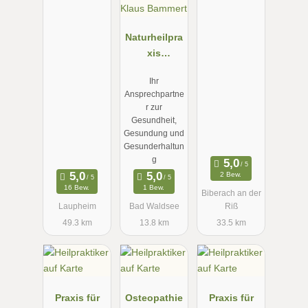
pie
Heilpraktiker
Naturheilpra
xis
Heilpraktiker
Ihr
Klaus
Ansprechpartne
Bammert
r zur
Gesundheit,
Gesundung und
Gesunderhaltun
g
2 Bew.
16 Bew.
1 Bew.
Biberach an der
Laupheim
Bad Waldsee
Riß
49.3 km
13.8 km
33.5 km
Praxis für
Osteopathie
Praxis für