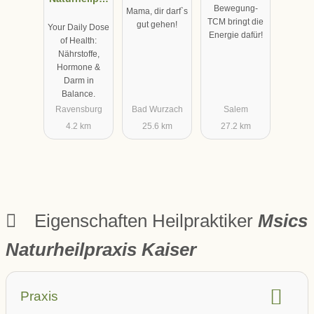
Bewegung-
Mama, dir darf`s
xis Stefanie
TCM bringt die
gut gehen!
Your Daily Dose
Bauer
Energie dafür!
of Health:
Nährstoffe,
Hormone &
Darm in
Balance.
Ravensburg
Bad Wurzach
Salem
4.2 km
25.6 km
27.2 km
Eigenschaften Heilpraktiker
Msics
Naturheilpraxis Kaiser
Praxis