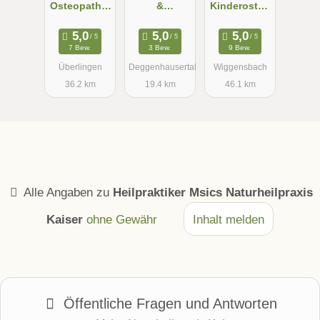
Osteopathie
&
Kinderosteo
Daikeler
Naturheilpra
pathie,
xis Katja
Osteopathie
7 Bew.
3 Bew.
9 Bew.
Höhrenz
und
Überlingen
Deggenhausertal
Wiggensbach
Chiropraktik
36.2 km
19.4 km
46.1 km
Simone
Fischer D.O
Alle Angaben zu
Heilpraktiker Msics Naturheilpraxis
Kaiser
ohne Gewähr
Inhalt melden
Öffentliche Fragen und Antworten