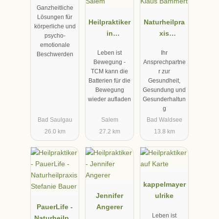
Ganzheitliche
er
Lösungen für
Heilpraktiker
Naturheilpra
körperliche und
in
xis
psycho-
Kappelmaye
Heilpraktiker
emotionale
Leben ist
Ihr
Beschwerden
r TCM
Klaus
Bewegung -
Ansprechpartne
Augenakupu
Bammert
TCM kann die
r zur
nktur Nähe
Batterien für die
Gesundheit,
Überlingen,
Bewegung
Gesundung und
wieder aufladen
Gesunderhaltun
Salem
g
Bad Saulgau
Salem
Bad Waldsee
26.0 km
27.2 km
13.8 km
kappelmayer
Jennifer
ulrike
PauerLife -
Angerer
Leben ist
Naturheilpra