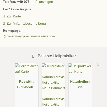
Telefon:
+49 075...
anzeigen
Fax:
keine Angabe
Zur Karte
Zur Anfahrtsbeschreibung
Homepage:
www.mayrpraxismariakaiser.de/
Beliebte Heilpraktiker
Roswitha
Naturheilpra
Birk-Becht -
xis
Heilpraktiker
Herrmann
in für
Naturheilverf
Psychothera
ahren