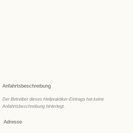
Magen, Darm und Verdauung
Muskeln & Gelenke
Niere und Blase
Rücken & Wirbelsäule
Psyche und seelische Gesundheit
Schönheit/ Ästhetik
Wechseljahre
ZNS & Kopfschmerzen
Immunsystem
Sonstige
Anfahrtsbeschreibung
Der Betreiber dieses Heilpraktiker-Eintrags hat keine
Anfahrtsbeschreibung hinterlegt.
Adresse