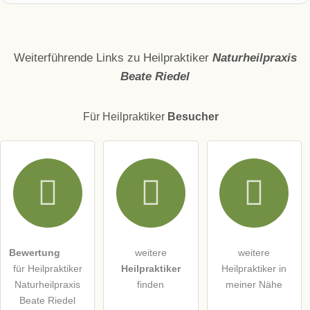
Name
Weiterführende Links zu Heilpraktiker
Naturheilpraxis
Beate Riedel
E-Mail-Adresse (wird nicht veröffentlicht)
Für Heilpraktiker
Besucher
Hiermit akzeptiere ich die
AGB
.
Die
Datenschutzerklärung
habe ich zur Kenntnis genommen.
öffentliche Frage stellen
Abbrechen
Bewertung
weitere
weitere
für Heilpraktiker
Heilpraktiker
Heilpraktiker in
Hinweis:
Bitte beachten Sie, öffentliche Fragen sind
für alle
Naturheilpraxis
finden
meiner Nähe
Besucher sichtbar
.
Beate Riedel