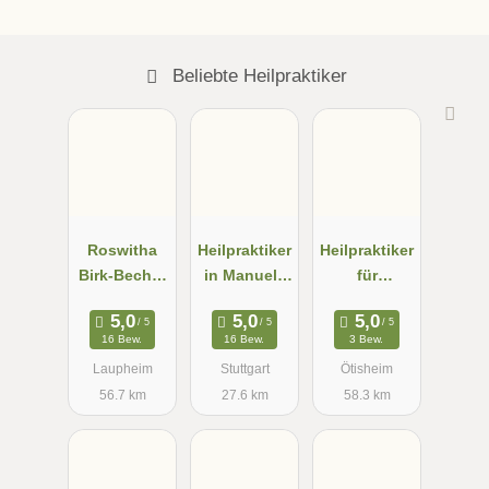
Beliebte Heilpraktiker
Roswitha
Heilpraktiker
Heilpraktiker
Birk-Becht -
in Manuela
für
Heilpraktiker
Paknia
Psychothera
in für
pie N.
16 Bew.
16 Bew.
3 Bew.
Psychothera
Raess-
Laupheim
Stuttgart
Ötisheim
pie
Beuchle
56.7 km
27.6 km
58.3 km