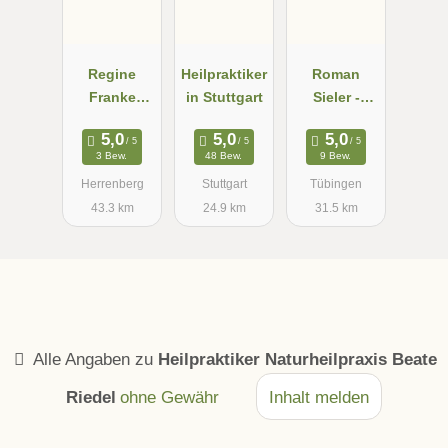
Regine
Heilpraktiker
Roman
Franke
in Stuttgart
Sieler -
Heilpraktiker
Atemtherape
in
ut &
3 Bew.
48 Bew.
9 Bew.
Heilpraktiker
Herrenberg
Stuttgart
Tübingen
43.3 km
24.9 km
31.5 km
Alle Angaben zu
Heilpraktiker Naturheilpraxis Beate
Riedel
ohne Gewähr
Inhalt melden