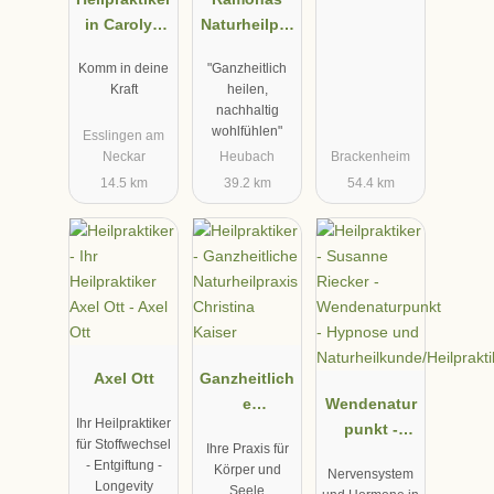
in Carolyn
Naturheilpra
Braun
xis
Komm in deine
"Ganzheitlich
Kraft
heilen,
nachhaltig
wohlfühlen"
Esslingen am
Neckar
Heubach
Brackenheim
14.5 km
39.2 km
54.4 km
Axel Ott
Ganzheitlich
e
Wendenatur
Ihr Heilpraktiker
Naturheilpra
punkt -
für Stoffwechsel
Ihre Praxis für
xis Christina
Hypnose
- Entgiftung -
Körper und
Nervensystem
Kaiser
und
Longevity
Seele