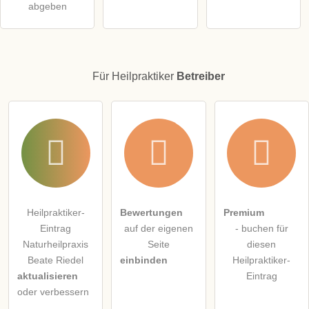
Klicken Sie hier um eine
individuelle Frage
an den
abgeben
Heilpraktiker-Eintrag zu stellen
.
Für Heilpraktiker
Betreiber
Heilpraktiker-
Bewertungen
Premium
Eintrag
auf der eigenen
- buchen für
Naturheilpraxis
Seite
diesen
Beate Riedel
einbinden
Heilpraktiker-
aktualisieren
Eintrag
oder verbessern