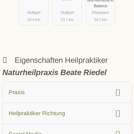
und Hormone in
Naturheilkun
Balance
de/Heilprakti
Stuttgart
Stuttgart
Ellwangen
kerin
18.4 km
23.7 km
59.2 km
Eigenschaften Heilpraktiker
Naturheilpraxis Beate Riedel
Praxis
barrierefrei
Aufzug
Heilpraktiker Richtung
Parkplatz in der Nähe (auch öffentlich)
Leistungsbeschreibung
Anbindung ÖPNV
Sprache
Hausbesuche