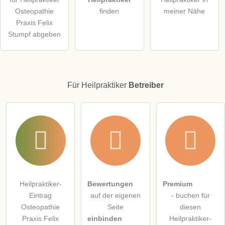
Hinweis:
Bitte beachten Sie, öffentliche Fragen sind
für alle
Osteopathie
finden
meiner Nähe
Besucher sichtbar
.
Praxis Felix
Klicken Sie hier um eine
individuelle Frage
an den
Stumpf abgeben
Heilpraktiker-Eintrag zu stellen
.
Für Heilpraktiker
Betreiber
Heilpraktiker-
Bewertungen
Premium
Eintrag
auf der eigenen
- buchen für
Osteopathie
Seite
diesen
Praxis Felix
einbinden
Heilpraktiker-