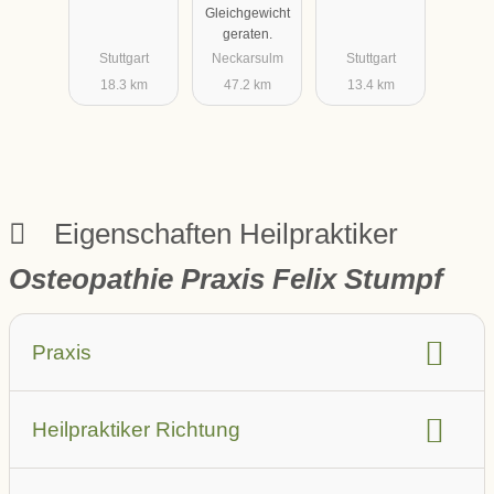
Gleichgewicht
geraten.
Stuttgart
Neckarsulm
Stuttgart
18.3 km
47.2 km
13.4 km
Eigenschaften Heilpraktiker
Osteopathie Praxis Felix Stumpf
Praxis
barrierefrei
Aufzug
Heilpraktiker Richtung
Parkplatz in der Nähe (auch öffentlich)
Leistungsbeschreibung
Anbindung ÖPNV
Sprache
Hausbesuche