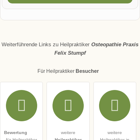
Vorname
Name
Weiterführende Links zu Heilpraktiker
Osteopathie Praxis
Felix Stumpf
E-Mail-Adresse (wird nicht veröffentlicht)
Für Heilpraktiker
Besucher
Hiermit akzeptiere ich die
AGB
.
Die
Datenschutzerklärung
habe ich zur Kenntnis genommen.
öffentliche Frage stellen
Abbrechen
Bewertung
weitere
weitere
für Heilpraktiker
Heilpraktiker
Heilpraktiker in