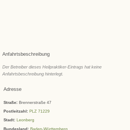
Psyche und seelische Gesundheit
Schönheit/ Ästhetik
Wechseljahre
ZNS & Kopfschmerzen
Immunsystem
Sonstige
Anfahrtsbeschreibung
Der Betreiber dieses Heilpraktiker-Eintrags hat keine
Anfahrtsbeschreibung hinterlegt.
Adresse
Straße:
Brennerstraße 47
Postleitzahl:
PLZ 71229
Stadt:
Leonberg
Bundesland:
Baden-Württemberg