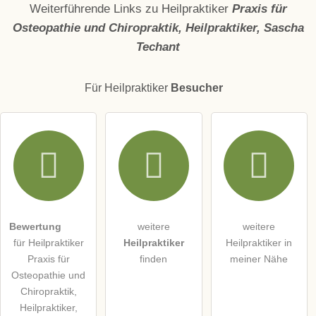
Weiterführende Links zu Heilpraktiker
Praxis für
Osteopathie und Chiropraktik, Heilpraktiker, Sascha
Techant
E-Mail-Adresse (wird nicht veröffentlicht)
Für Heilpraktiker
Besucher
Hiermit akzeptiere ich die
AGB
.
Die
Datenschutzerklärung
habe ich zur Kenntnis genommen.
öffentliche Frage stellen
Abbrechen
Bewertung
weitere
weitere
Hinweis:
Bitte beachten Sie, öffentliche Fragen sind
für alle
für Heilpraktiker
Heilpraktiker
Heilpraktiker in
Besucher sichtbar
.
Praxis für
finden
meiner Nähe
Klicken Sie hier um eine
individuelle Frage
an den
Osteopathie und
Heilpraktiker-Eintrag zu stellen
.
Chiropraktik,
Heilpraktiker,