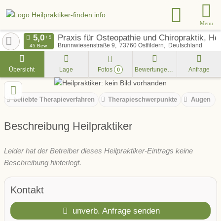
Menu
Praxis für Osteopathie und Chiropraktik, He
Brunnwiesenstraße 9
73760
Ostfildern
Deutschland
45 Bew.
Übersicht
Lage
Fotos
Bewertungen
Anfrage
0
beliebte Therapieverfahren
Therapieschwerpunkte
Augen
Beschreibung Heilpraktiker
Leider hat der Betreiber dieses Heilpraktiker-Eintrags keine
Beschreibung hinterlegt.
Kontakt
unverb. Anfrage senden