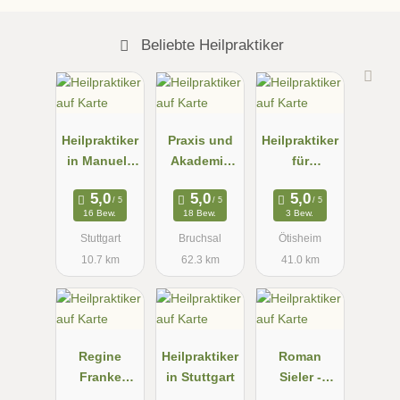
Beliebte Heilpraktiker
Heilpraktiker
Praxis und
Heilpraktiker
in Manuela
Akademie
für
Paknia
NATURNAH,
Psychothera
Heilpraktiker
pie N.
16 Bew.
18 Bew.
3 Bew.
in für
Raess-
Stuttgart
Bruchsal
Ötisheim
Psychothera
Beuchle
10.7 km
62.3 km
41.0 km
pie, Andrea
Köhler
Regine
Heilpraktiker
Roman
Franke
in Stuttgart
Sieler -
Heilpraktiker
Atemtherape