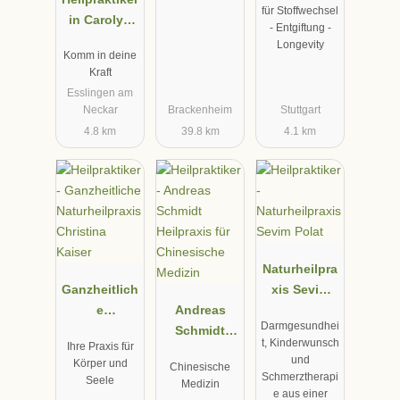
für Stoffwechsel
in Carolyn
- Entgiftung -
Braun
Longevity
Komm in deine
Kraft
Esslingen am
Neckar
Brackenheim
Stuttgart
4.8 km
39.8 km
4.1 km
Naturheilpra
Ganzheitlich
xis Sevim
e
Andreas
Polat
Darmgesundhei
Naturheilpra
Schmidt
t, Kinderwunsch
Ihre Praxis für
xis Christina
Heilpraxis
und
Körper und
Chinesische
Kaiser
für
Schmerztherapi
Seele
Medizin
Chinesische
e aus einer