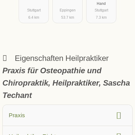
Hand
Medizin
Stuttgart
Eppingen
Stuttgart
6.4 km
53.7 km
7.3 km
Eigenschaften Heilpraktiker
Praxis für Osteopathie und
Chiropraktik, Heilpraktiker, Sascha
Techant
Praxis
barrierefrei
Aufzug