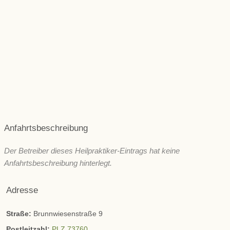
Muskeln & Gelenke
Niere und Blase
Rücken & Wirbelsäule
Psyche und seelische Gesundheit
Schönheit/ Ästhetik
Wechseljahre
ZNS & Kopfschmerzen
Immunsystem
Sonstige
Anfahrtsbeschreibung
Der Betreiber dieses Heilpraktiker-Eintrags hat keine
Anfahrtsbeschreibung hinterlegt.
Adresse
Straße:
Brunnwiesenstraße 9
Postleitzahl:
PLZ 73760