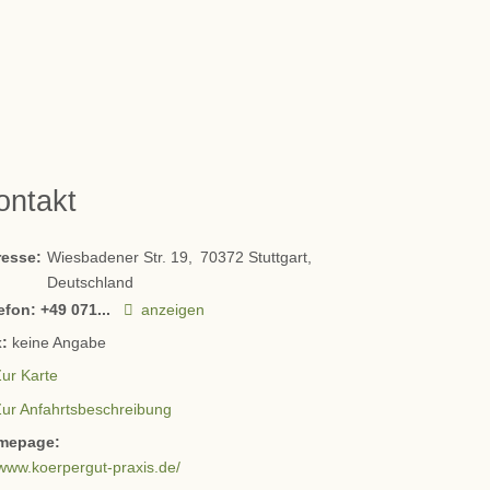
ontakt
resse:
Wiesbadener Str. 19
70372
Stuttgart
Deutschland
efon:
+49 071...
anzeigen
:
keine Angabe
ur Karte
Zur Anfahrtsbeschreibung
mepage:
www.koerpergut-praxis.de/