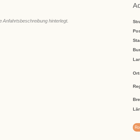
A
e Anfahrtsbeschreibung hinterlegt.
St
Pos
Sta
Bu
La
Ort
Re
Br
Lä
Ro