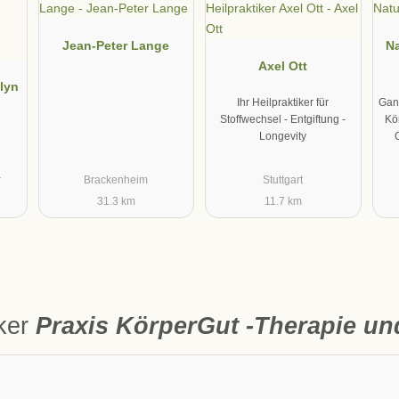
Jean-Peter Lange
Na
Axel Ott
olyn
Ihr Heilpraktiker für
Ganz
Stoffwechsel - Entgiftung -
Kö
Longevity
r
Brackenheim
Stuttgart
31.3 km
11.7 km
iker
Praxis KörperGut -Therapie u