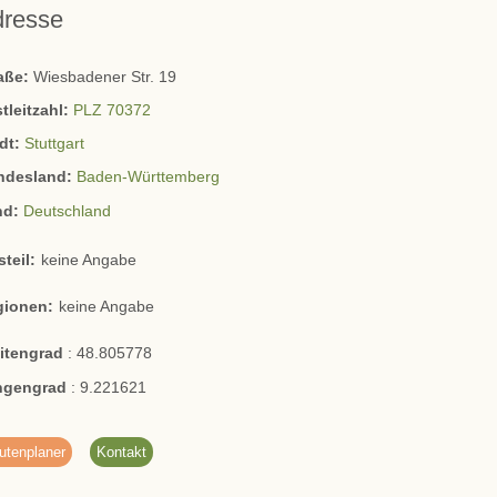
dresse
raße:
Wiesbadener Str. 19
tleitzahl:
PLZ 70372
dt:
Stuttgart
ndesland:
Baden-Württemberg
nd:
Deutschland
steil:
keine Angabe
gionen:
keine Angabe
eitengrad
:
48.805778
ngengrad
:
9.221621
utenplaner
Kontakt