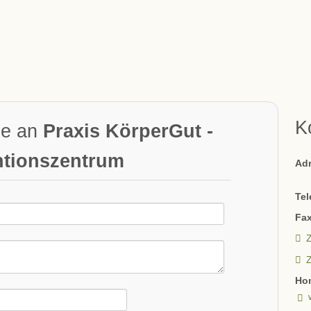
K
ge an
Praxis KörperGut -
ntionszentrum
Ad
Tel
Fax
Z
Ho