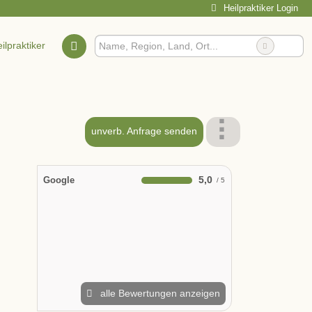
Heilpraktiker Login
ilpraktiker
ntrum
unverb. Anfrage senden
5,0
Google
alle Bewertungen anzeigen