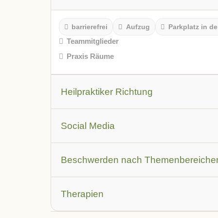
barrierefrei
Aufzug
Parkplatz in de
Teammitglieder
Praxis Räume
Heilpraktiker Richtung
Leistungsbeschreibung
Social Media
Youtube Video
Facebook
Instagr
Beschwerden nach Themenbereiche
Augen
Allergien
Atemwegsbesch
Therapien
Haut und Haare
Herz-Kreislauf und Ve