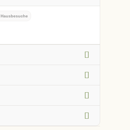
Hausbesuche
g
Frauengesundheit
HNO-Bereich
en, Darm und Verdauung