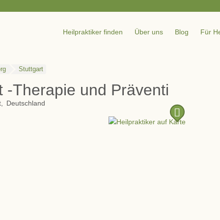
Heilpraktiker finden
Über uns
Blog
Für He
rg
Stuttgart
t -Therapie und Präventionsze
t
Deutschland