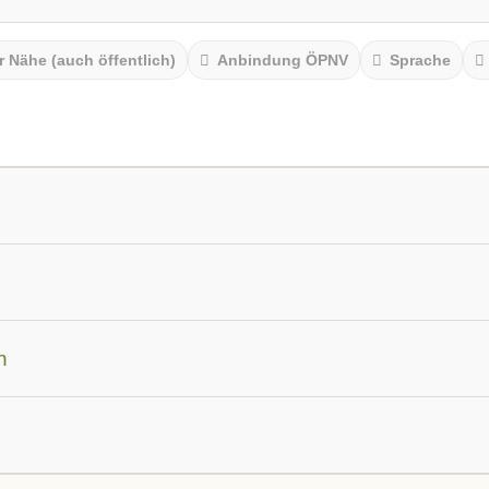
r Nähe (auch öffentlich)
Anbindung ÖPNV
Sprache
am
n
werden
Autoimmunerkrankungen
Burnout & Erschöpfun
nen
Hormone und Stoffwechsel
Leber und Galle
Mag