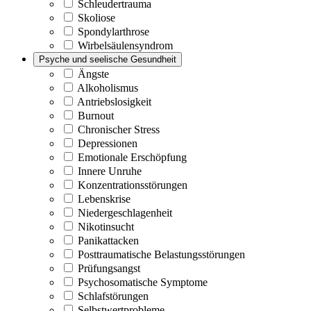
Schleudertrauma
Skoliose
Spondylarthrose
Wirbelsäulensyndrom
Psyche und seelische Gesundheit
Ängste
Alkoholismus
Antriebslosigkeit
Burnout
Chronischer Stress
Depressionen
Emotionale Erschöpfung
Innere Unruhe
Konzentrationsstörungen
Lebenskrise
Niedergeschlagenheit
Nikotinsucht
Panikattacken
Posttraumatische Belastungsstörungen
Prüfungsangst
Psychosomatische Symptome
Schlafstörungen
Selbstwertprobleme