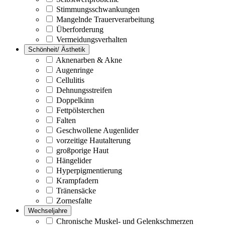
Stimmungsschwankungen
Mangelnde Trauerverarbeitung
Überforderung
Vermeidungsverhalten
Schönheit/ Ästhetik
Aknenarben & Akne
Augenringe
Cellulitis
Dehnungsstreifen
Doppelkinn
Fettpölsterchen
Falten
Geschwollene Augenlider
vorzeitige Hautalterung
großporige Haut
Hängelider
Hyperpigmentierung
Krampfadern
Tränensäcke
Zornesfalte
Wechseljahre
Chronische Muskel- und Gelenkschmerzen