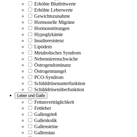
Erhöhte Blutfettwerte
Erhöhte Leberwerte
Gewichtszunahme
Hormonelle Migräne
Hormonstörungen
Hypoglykämie
Insulinresistenz
Lipödem
Metabolisches Syndrom
Nebennierenschwäche
Östrogendominanz
Östrogenmangel
PCO-Syndrom
Schilddrüsenunterfunktion
Schilddrüsenüberfunktion
Leber und Galle
Fettunverträglichkeit
Fettleber
Gallengrieß
Gallenkolik
Gallensteine
Gallenstau