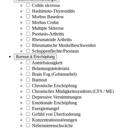
Colitis ulcerosa
Hashimoto-Thyreoiditis
Morbus Basedow
Morbus Crohn
Multiple Sklerose
Psoriasis-Arthritis
Rheumatoide Arthritis
Rheumatische Muskelbeschwerden
Schuppenflechte/Psoriasis
Burnout & Erschöpfung
Antriebslosigkeit
Belastungsintoleranz
Brain Fog (Gehirnnebel)
Burnout
Chronische Erschöpfung
Chronisches Müdigkeitssyndrom (CFS / ME)
Depressive Verstimmungen
Emotionale Erschöpfung
Energiemangel
Gefühl von Überforderung
Konzentrationsstörungen
Nebennierenschwäche