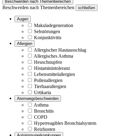
Beschwerden nach Themenbereichen
Beschwerden nach Themenbereichen
schließen
Augen
Makuladegeneration
Sehstörungen
Konjunktivitis
Allergien
Allergischer Hautausschlag
Allergisches Asthma
Heuschnupfen
Histaminintoleranz
Lebensmittelallergien
Pollenallergien
Tierhaarallergien
Urtikaria
Atemwegsbeschwerden
Asthma
Bronchitis
COPD
Hyperreagibles Bronchialsystem
Reizhusten
Autoimmunerkrankungen