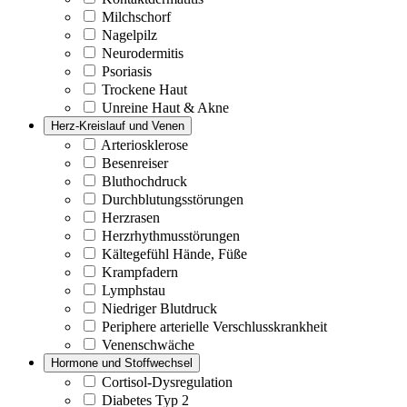
Milchschorf
Nagelpilz
Neurodermitis
Psoriasis
Trockene Haut
Unreine Haut & Akne
Herz-Kreislauf und Venen
Arteriosklerose
Besenreiser
Bluthochdruck
Durchblutungsstörungen
Herzrasen
Herzrhythmusstörungen
Kältegefühl Hände, Füße
Krampfadern
Lymphstau
Niedriger Blutdruck
Periphere arterielle Verschlusskrankheit
Venenschwäche
Hormone und Stoffwechsel
Cortisol-Dysregulation
Diabetes Typ 2