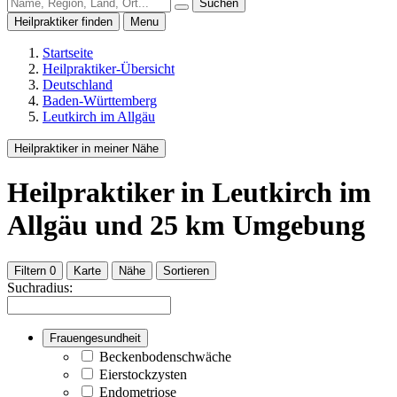
Suchen
Heilpraktiker finden
Menu
Startseite
Heilpraktiker-Übersicht
Deutschland
Baden-Württemberg
Leutkirch im Allgäu
Heilpraktiker in meiner Nähe
Heilpraktiker
in Leutkirch im
Allgäu
und
25
km Umgebung
Filtern
0
Karte
Nähe
Sortieren
Suchradius:
Frauengesundheit
Beckenbodenschwäche
Eierstockzysten
Endometriose