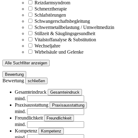
Reizdarmsyndrom
Schmerztherapie
Schlafstörungen
Schwangerschaftsbegleitung
Schwermetallbelastung / Umweltmedizin
Stillzeit & Säuglingsgesundheit
Vitalstoffanalyse & Substitution
Wechseljahre
Wirbelsäule und Gelenke
Alle Suchfilter anzeigen
Bewertung
Bewertung
schließen
Gesamteindruck
Gesamteindruck
mind.
Praxisausstattung
Praxisausstattung
mind.
Freundlichkeit
Freundlichkeit
mind.
Kompetenz
Kompetenz
mind.