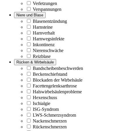
Verletzungen
Verspannungen
Niere und Blase
Blasenentzündung
Harnsteine
Harnverhalt
Harnwegsinfekte
Inkontinenz
Nierenschwäche
Reizblase
Rücken & Wirbelsäule
Bandscheibenbeschwerden
Beckenschiefstand
Blockaden der Wirbelsäule
Facettengelenksarthrose
Halswirbelsäulenprobleme
Hexenschuss
Ischialgie
ISG-Syndrom
LWS-Schmerzsyndrom
Nackenschmerzen
Rückenschmerzen