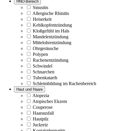
HNO-Bereich
Sinusitis
Allergische Rhinitis
Heiserkeit
Kehlkopfentzündung
Kloßgefühl im Hals
Mandelentzündung
Mittelohrentzündung
Ohrgeräusche
Polypen
Rachenentzündung
Schwindel
Schnarchen
Tubenkatarrh
Schleimbildung im Rachenbereich
Haut und Haare
Alopezia
Atopisches Ekzem
Couperose
Haarausfall
Hautpilz
Juckreiz
Kontaktdermatitis