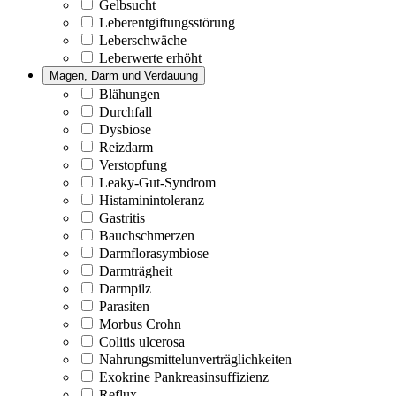
Gelbsucht
Leberentgiftungsstörung
Leberschwäche
Leberwerte erhöht
Magen, Darm und Verdauung
Blähungen
Durchfall
Dysbiose
Reizdarm
Verstopfung
Leaky-Gut-Syndrom
Histaminintoleranz
Gastritis
Bauchschmerzen
Darmflorasymbiose
Darmträgheit
Darmpilz
Parasiten
Morbus Crohn
Colitis ulcerosa
Nahrungsmittelunverträglichkeiten
Exokrine Pankreasinsuffizienz
Reflux